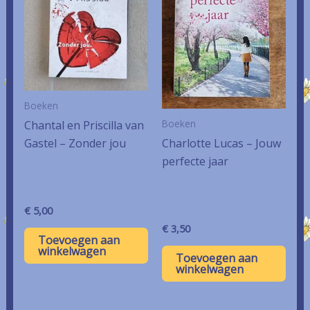
Boeken
Boeken
Chantal en Priscilla van
Gastel – Zonder jou
Charlotte Lucas – Jouw
perfecte jaar
€
5,00
€
3,50
Toevoegen aan
winkelwagen
Toevoegen aan
winkelwagen