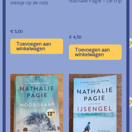
Nathalie Pagie – De trip
meisje op de rots
€
5,00
€
4,50
Toevoegen aan
winkelwagen
Toevoegen aan
winkelwagen