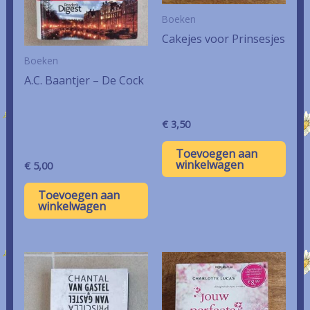
Boeken
Cakejes voor Prinsesjes
Boeken
A.C. Baantjer – De Cock
€
3,50
Toevoegen aan
winkelwagen
€
5,00
Toevoegen aan
winkelwagen