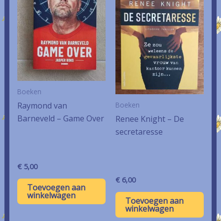
Boeken
Raymond van
Boeken
Barneveld – Game Over
Renee Knight – De
secretaresse
€
5,00
€
6,00
Toevoegen aan
winkelwagen
Toevoegen aan
winkelwagen