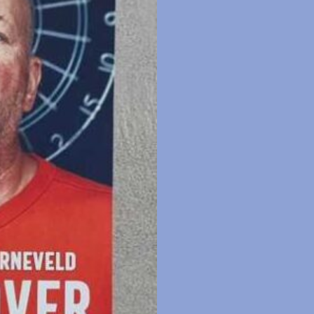
–
Game
Over
aantal