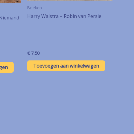
Boeken
Harry Walstra – Robin van Persie
 Niemand
€
7,50
Toevoegen aan winkelwagen
gen