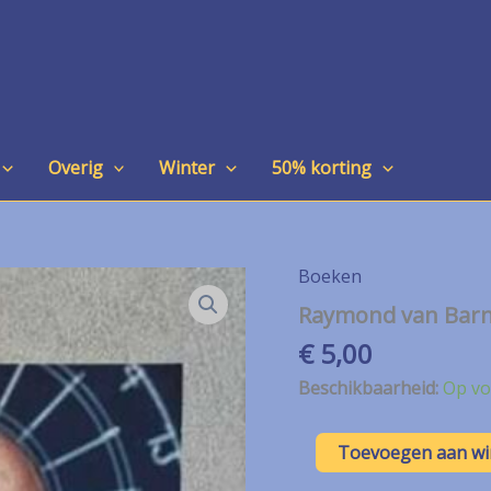
Overig
Winter
50% korting
Boeken
Raymond van Barn
€
5,00
Beschikbaarheid:
Op vo
Raymond
Toevoegen aan w
van
Barneveld