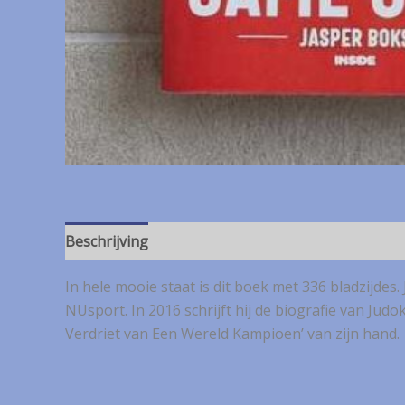
Beschrijving
In hele mooie staat is dit boek met 336 bladzijde
NUsport. In 2016 schrijft hij de biografie van Jud
Verdriet van Een Wereld Kampioen’ van zijn hand.