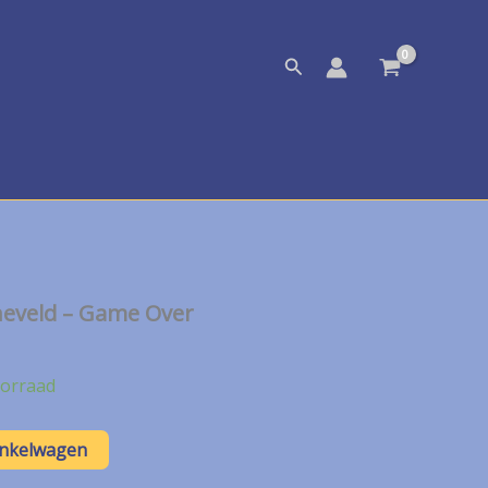
Zoeken
eveld – Game Over
orraad
inkelwagen