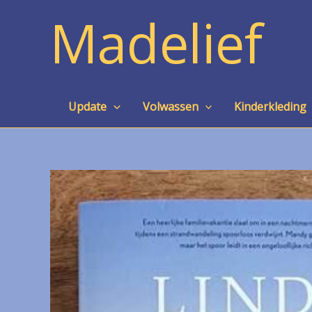
Ga
Madelief
naar
de
inhoud
Update
Volwassen
Kinderkleding