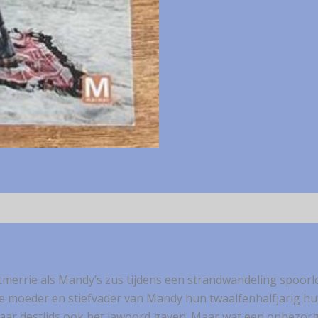
htmerrie als Mandy’s zus tijdens een strandwandeling spoor
s de moeder en stiefvader van Mandy hun twaalfenhalfjarig hu
lkaar destijds ook het jawoord gaven. Maar wat een onbezor