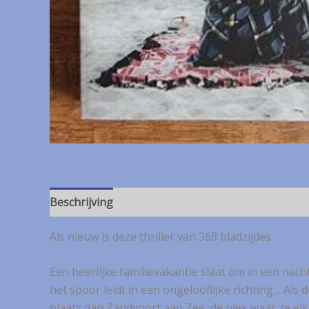
Beschrijving
Als nieuw is deze thriller van 368 bladzijdes.
Een heerlijke familievakantie slaat om in een nac
het spoor leidt in een ongelooflijke richting… Al
plaats dan Zandvoort aan Zee, de plek waar ze e