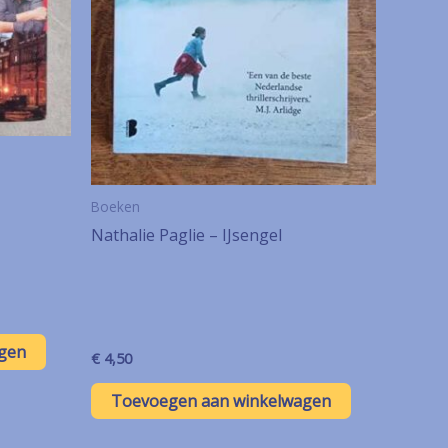
Boeken
Nathalie Paglie – IJsengel
gen
€
4,50
Toevoegen aan winkelwagen