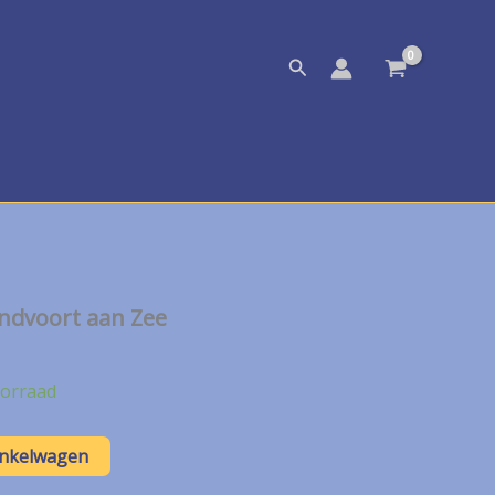
Zoeken
andvoort aan Zee
orraad
inkelwagen