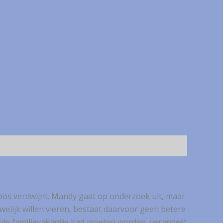
loos verdwijnt. Mandy gaat op onderzoek uit, maar
welijk willen vieren, bestaat daarvoor geen betere
gde familievakantie had moeten worden, verandert