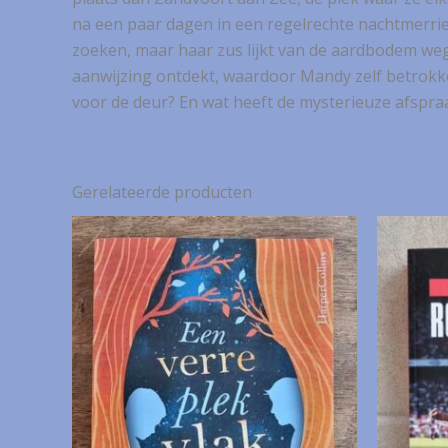
na een paar dagen in een regelrechte nachtmerrie 
zoeken, maar haar zus lijkt van de aardbodem wegg
aanwijzing ontdekt, waardoor Mandy zelf betrokke
voor de deur? En wat heeft de mysterieuze afspra
Gerelateerde producten