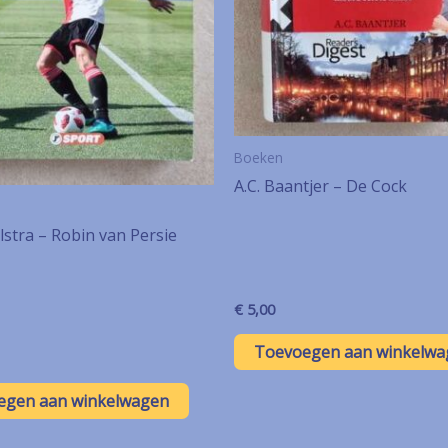
Boeken
A.C. Baantjer – De Cock
stra – Robin van Persie
€
5,00
Toevoegen aan winkelwa
egen aan winkelwagen