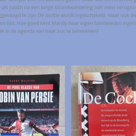
als Judith na een lange strandwandeling niet meer terugkom
evaagd te zijn. De politie wordt ingeschakeld, maar ook die
n lijkt. Hoe goed kent Mandy haar eigen familieleden eigen
ak in de agenda van haar zus te betekenen?