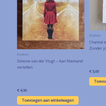
Boeken
Chantal e
Zonder j
Boeken
Simone van der Vlugt – Aan Niemand
vertellen
€
5,00
Toevo
€
4,50
Toevoegen aan winkelwagen