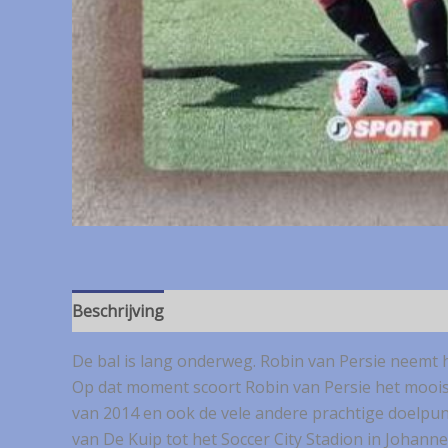
Beschrijving
De bal is lang onderweg. Robin van Persie neemt he
Op dat moment scoort Robin van Persie het mooist
van 2014 en ook de vele andere prachtige doelpun
van De Kuip tot het Soccer City Stadion in Johanne