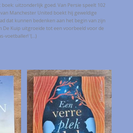
boek: uitzonderlijk goed. Van Persie speelt 102
en van Manchester United boekt hij geweldige
 had dat kunnen bedenken aan het begin van zijn
in De Kuip uitgroeide tot een voorbeeld voor de
-voetballer! ‘(…)