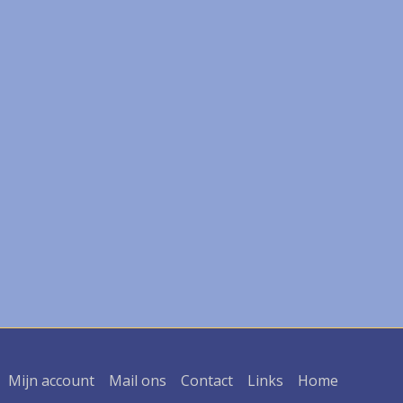
Mijn account
Mail ons
Contact
Links
Home