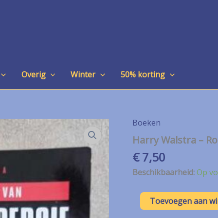
Overig
Winter
50% korting
Boeken
Harry Walstra – Ro
€
7,50
Beschikbaarheid:
Op vo
Harry
Toevoegen aan w
Walstra
–