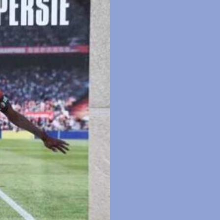
Robin
van
Persie
aantal