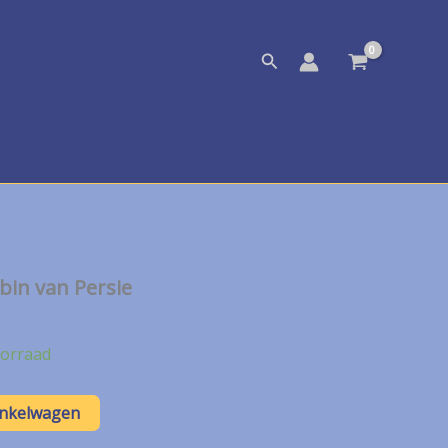
Zoeken
bin van Persie
orraad
inkelwagen