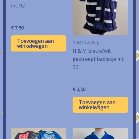
mt. 92
€
7,50
Toevoegen aan
maat 92/98 j.
winkelwagen
H & M blauw/wit
gestreept badjasje mt.
92
€
3,50
Toevoegen aan
winkelwagen