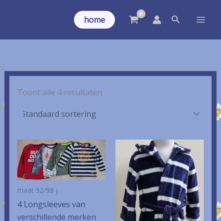
Ga
Zoeken
naar
home
de
inhoud
Toont alle 4 resultaten
maat 92/98 j.
4 Longsleeves van
verschillende merken