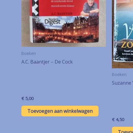
Boeken
A.C. Baantjer – De Cock
Boeken
Suzanne 
€
5,00
Toevoegen aan winkelwagen
€
4,50
Toevo