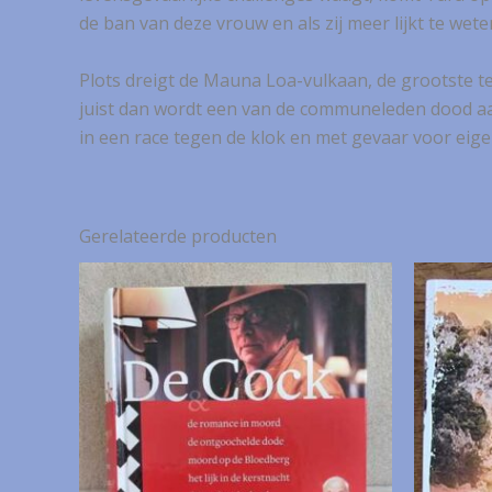
de ban van deze vrouw en als zij meer lijkt te wet
Plots dreigt de Mauna Loa-vulkaan, de grootste te
juist dan wordt een van de communeleden dood aan
in een race tegen de klok en met gevaar voor eige
Gerelateerde producten