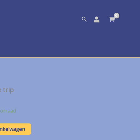
Zoeken
 trip
orraad
inkelwagen