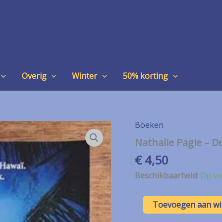
Overig
Winter
50% korting
Boeken
Nathalie Pagie – De
€
4,50
Beschikbaarheid:
Op vo
Nathalie
Toevoegen aan w
Pagie
–