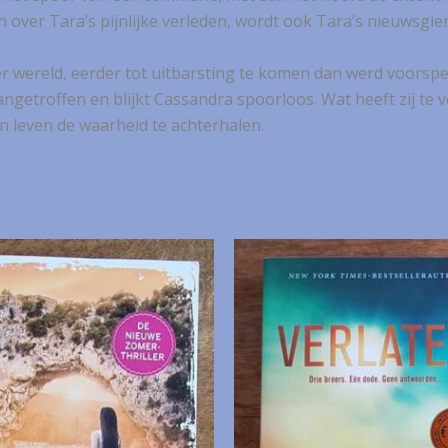
en over Tara’s pijnlijke verleden, wordt ook Tara’s nieuwsgie
r wereld, eerder tot uitbarsting te komen dan werd voorspe
getroffen en blijkt Cassandra spoorloos. Wat heeft zij te 
n leven de waarheid te achterhalen.