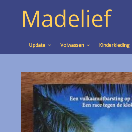
Ga
Madelief
naar
de
inhoud
Update
Volwassen
Kinderkleding