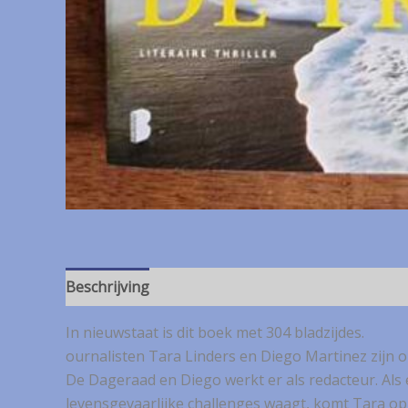
Beschrijving
In nieuwstaat is dit boek met 304 bladzijdes.
ournalisten Tara Linders en Diego Martinez zijn
De Dageraad en Diego werkt er als redacteur. Als e
levensgevaarlijke challenges waagt, komt Tara o