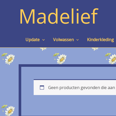
Ga
Madelief
naar
de
inhoud
Update
Volwassen
Kinderkleding
Geen producten gevonden die aan j