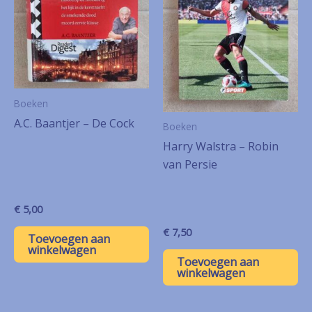
Boeken
A.C. Baantjer – De Cock
Boeken
Harry Walstra – Robin
van Persie
€
5,00
€
7,50
Toevoegen aan
winkelwagen
Toevoegen aan
winkelwagen