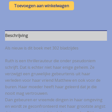
Hilde
Toevoegen aan winkelwagen
Vandermeeren
–
Pas
op
voor
de
Beschrijving
buren
aantal
Als nieuw is dit boek met 302 bladzijdes
Ruth is een thrillerauteur die onder pseudoniem
schrijft. Dat is echter niet haar enige geheim. Ze
verzwijgt een gruwelijke gebeurtenis uit haar
verleden voor haar vriend Matthew en ook voor de
buren. Haar moeder heeft haar geleerd dat je die
nooit mag vertrouwen.
Dan gebeuren er vreemde dingen in haar omgeving
en wordt ze geconfronteerd met haar grootste angst: