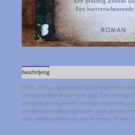
Beschrijving
Het is 1913 en Agneta heeft afstand genomen van 
charmante Michael aan haar zijde. Dan ontvangt 
landgoed de Leeuwenhof om daar de stoeterij van h
presenteerblaadje aangeboden, maar was dat niet j
haar adellijke plichten op zich te nemen, of wint h