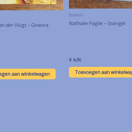
Boeken
Nathalie Paglie – IJsengel
n der Vlugt – Ginevra
€
4,50
Toevoegen aan winkelwa
egen aan winkelwagen