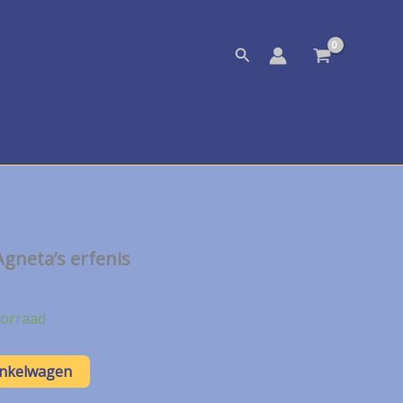
Zoeken
gneta’s erfenis
orraad
inkelwagen