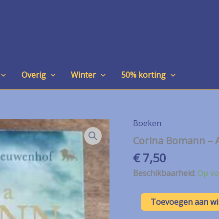
Overig
Winter
50% korting
Boeken
Corina Bomann – A
€
7,50
Beschikbaarheid:
Op vo
Corina
Toevoegen aan w
Bomann
-