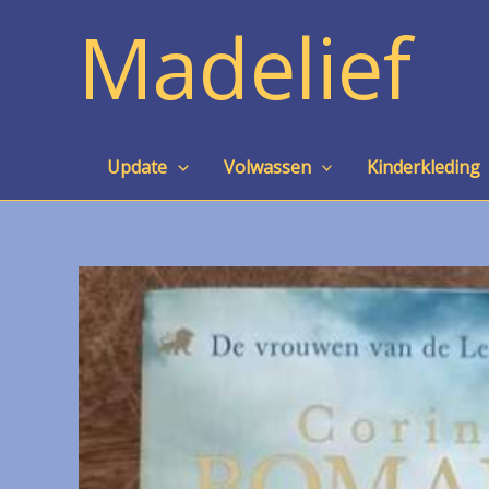
Ga
Madelief
naar
de
inhoud
Update
Volwassen
Kinderkleding