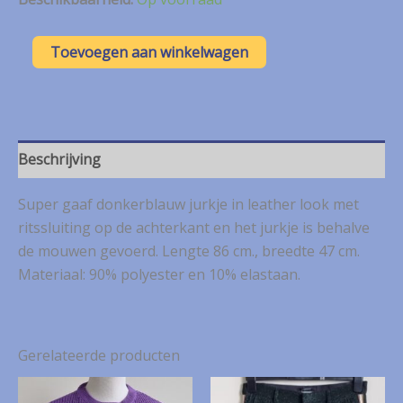
Senso
Toevoegen aan winkelwagen
donkerblauw
leather
look
jurkje
mt.
38
Beschrijving
aantal
Super gaaf donkerblauw jurkje in leather look met
ritssluiting op de achterkant en het jurkje is behalve
de mouwen gevoerd. Lengte 86 cm., breedte 47 cm.
Materiaal: 90% polyester en 10% elastaan.
Gerelateerde producten