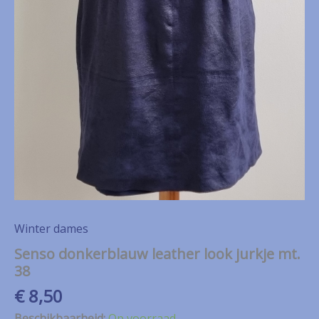
Winter dames
Senso donkerblauw leather look jurkje mt.
38
€
8,50
Beschikbaarheid:
Op voorraad