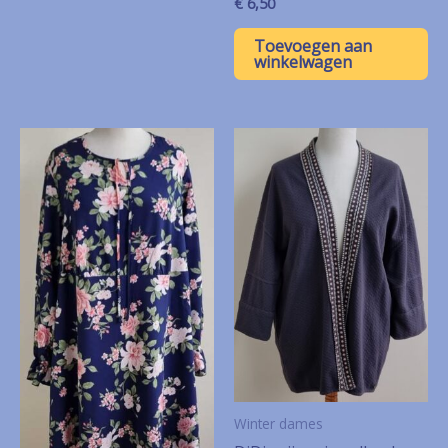
€
6,50
Toevoegen aan
winkelwagen
Winter dames