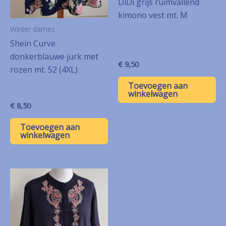
DiDi grijs ruimvallend
kimono vest mt. M
Winter dames
Shein Curve
donkerblauwe jurk met
€
9,50
rozen mt. 52 (4XL)
Toevoegen aan
winkelwagen
€
8,50
Toevoegen aan
winkelwagen