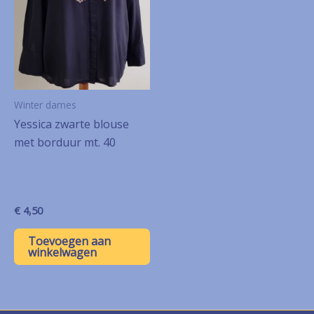
Winter dames
Yessica zwarte blouse
met borduur mt. 40
€
4,50
Toevoegen aan
winkelwagen