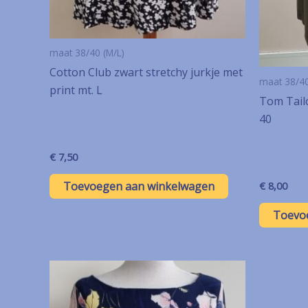
maat 38/40 (M/L)
Cotton Club zwart stretchy jurkje met
maat 38/40
print mt. L
Tom Tailo
40
€
7,50
Toevoegen aan winkelwagen
€
8,00
Toevo