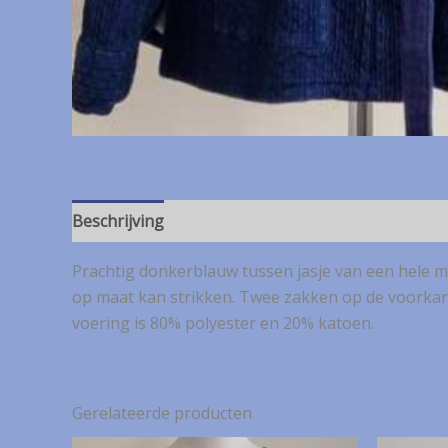
Beschrijving
Prachtig donkerblauw tussen jasje van een hele mooie
op maat kan strikken. Twee zakken op de voorkant 
voering is 80% polyester en 20% katoen.
Gerelateerde producten