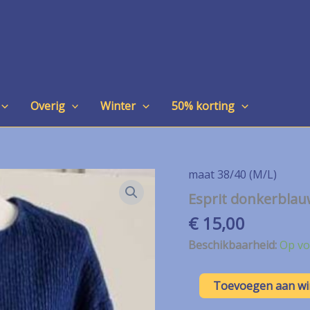
Overig
Winter
50% korting
maat 38/40 (M/L)
Esprit donkerblau
€
15,00
Beschikbaarheid:
Op vo
Esprit
Toevoegen aan w
donkerblauw
tussen