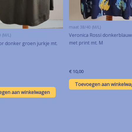
maat 38/40 (M/L)
Veronica Rossi donkerblauw
 (M/L)
met print mt. M
r donker groen jurkje mt.
€
10,00
Toevoegen aan winkelwa
egen aan winkelwagen