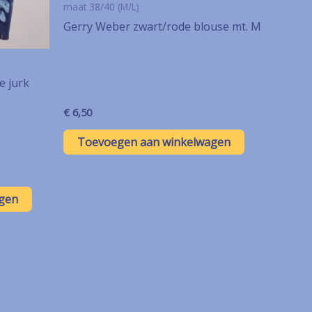
maat 38/40 (M/L)
Gerry Weber zwart/rode blouse mt. M
e jurk
€
6,50
Toevoegen aan winkelwagen
gen