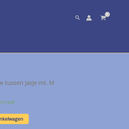
Zoeken
w tussen jasje mt. M
orraad
inkelwagen