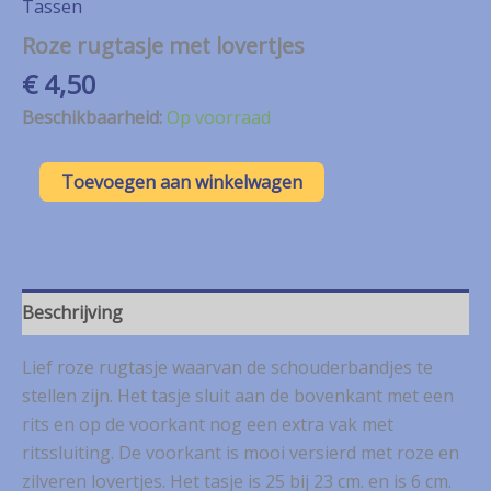
Tassen
Roze rugtasje met lovertjes
€
4,50
Beschikbaarheid:
Op voorraad
Roze
Toevoegen aan winkelwagen
rugtasje
met
lovertjes
aantal
Beschrijving
Lief roze rugtasje waarvan de schouderbandjes te
stellen zijn. Het tasje sluit aan de bovenkant met een
rits en op de voorkant nog een extra vak met
ritssluiting. De voorkant is mooi versierd met roze en
zilveren lovertjes. Het tasje is 25 bij 23 cm. en is 6 cm.