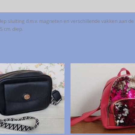
ep sluiting d.m.v. magneten en verschillende vakken aan de
5 cm. diep.