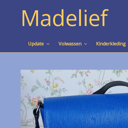
Ga
Madelief
naar
de
inhoud
Update
Volwassen
Kinderkleding