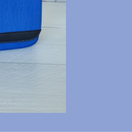
schoudertas
NIEUW
aantal