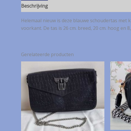
Beschrijving
Helemaal nieuw is deze blauwe schoudertas met kl
voorkant. De tas is 26 cm. breed, 20 cm. hoog en 8,
Gerelateerde producten