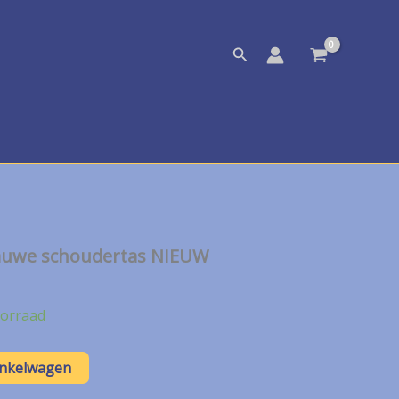
Zoeken
lauwe schoudertas NIEUW
orraad
inkelwagen