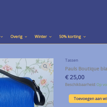
Overig
Winter
50% korting
Tassen
Pauls Boutique b
€
25,00
Beschikbaarheid:
Op vo
Pauls
Toevoegen aan w
Boutique
blauwe