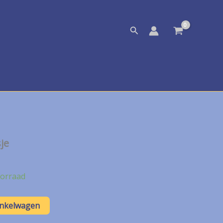
Zoeken
je
orraad
inkelwagen