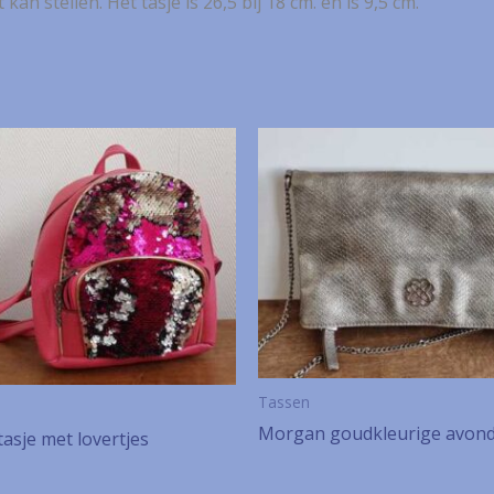
 stellen. Het tasje is 26,5 bij 18 cm. en is 9,5 cm.
Tassen
Morgan goudkleurige avond
asje met lovertjes