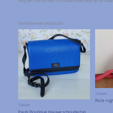
nog een vak en een schouderband welk je op maat kan
Gerelateerde producten
Tassen
Roze rugt
Tassen
Pauls Boutique blauwe schoudertas