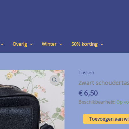
Overig
Winter
50% korting
Tassen
Zwart schoudertas
€
6,50
Beschikbaarheid:
Op vo
Zwart
Toevoegen aan w
schoudertasje
aantal