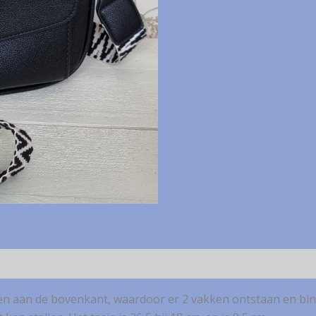
itsen aan de bovenkant, waardoor er 2 vakken ontstaan en bi