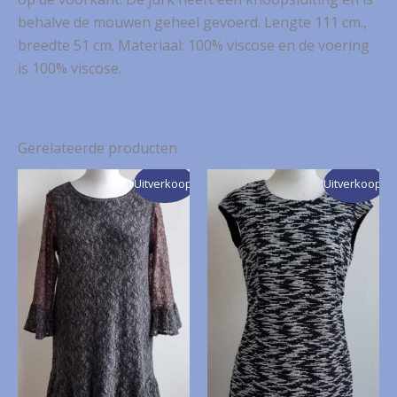
behalve de mouwen geheel gevoerd. Lengte 111 cm.,
breedte 51 cm. Materiaal: 100% viscose en de voering
is 100% viscose.
Gerelateerde producten
Uitverkoop!
Uitverkoop!