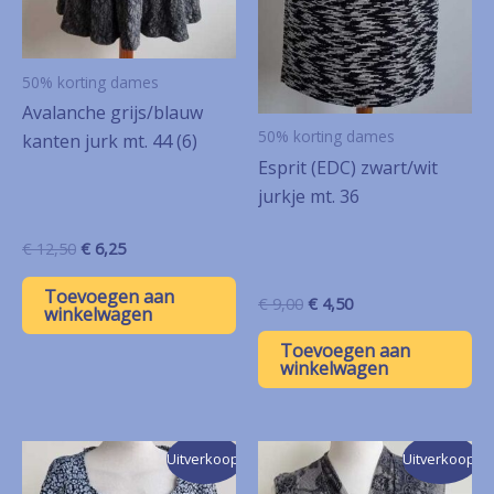
50% korting dames
Avalanche grijs/blauw
50% korting dames
kanten jurk mt. 44 (6)
Esprit (EDC) zwart/wit
jurkje mt. 36
Oorspronkelijke
Huidige
€
12,50
€
6,25
prijs
prijs
was:
is:
Toevoegen aan
Oorspronkelijke
Huidige
€
9,00
€
4,50
€ 12,50.
€ 6,25.
winkelwagen
prijs
prijs
was:
is:
Toevoegen aan
€ 9,00.
€ 4,50.
winkelwagen
Uitverkoop!
Uitverkoop!