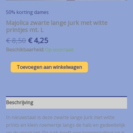
50% korting dames
Majolica zwarte lange jurk met witte
printjes mt. L
Oorspronkelijke
Huidige
€
8,50
€
4,25
prijs
prijs
Beschikbaarheid:
Op voorraad
was:
is:
€ 8,50.
€ 4,25.
Majolica
Toevoegen aan winkelwagen
zwarte
lange
jurk
met
witte
printjes
Beschrijving
mt.
L
In nieuwstaat is deze zwarte lange jurk met witte
aantal
prints en klein roemertje langs de hals en gedeeltelijk
op de voorkant. De jurk heeft een knoopsluiting en is