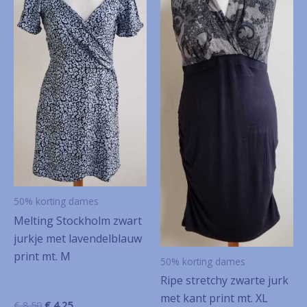
50% korting dames
Melting Stockholm zwart
jurkje met lavendelblauw
print mt. M
50% korting dames
Ripe stretchy zwarte jurk
met kant print mt. XL
Oorspronkelijke
Huidige
€
8,50
€
4,25