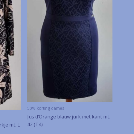
50% korting dames
Jus d’Orange blauw jurk met kant mt.
42 (T4)
rkje mt. L