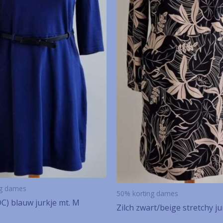
ng dames
50% korting dames
DC) blauw jurkje mt. M
Zilch zwart/beige stretchy ju