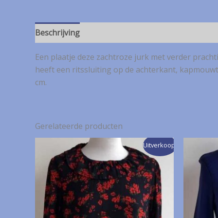
Beschrijving
Een plaatje deze zachtroze jurk met verder prachti
heeft een ritssluiting op de achterkant, kapmouwt
cm.
Gerelateerde producten
Uitverkoop!