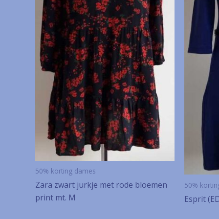
50% korting dames
Zara zwart jurkje met rode bloemen
50% korti
print mt. M
Esprit (E