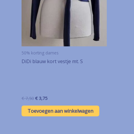
50% korting dames
DiDi blauw kort vestje mt. S
Oorspronkelijke
Huidige
€
7,50
€
3,75
prijs
prijs
was:
is:
Toevoegen aan winkelwagen
€ 7,50.
€ 3,75.