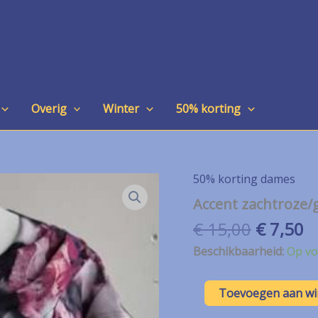
Overig
Winter
50% korting
50% korting dames
Accent zachtroze/
Oorspro
H
€
15,00
€
7,50
prijs
pr
Beschikbaarheid:
Op vo
was:
is
€ 15,00.
€
Accent
Toevoegen aan w
zachtroze/groene
jurk