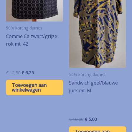
50% korting dames
Comme Ca zwart/grijze
rok mt. 42
Oorspronkelijke
Huidige
€
12,50
€
6,25
50% korting dames
prijs
prijs
Sandwich geel/blauwe
was:
is:
Toevoegen aan
€ 12,50.
€ 6,25.
winkelwagen
jurk mt. M
Oorspronkelijke
Huidige
€
10,00
€
5,00
prijs
prijs
was:
is:
Toevoegen aan