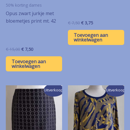
50% korting dames
Opus zwart jurkje met
bloemetjes print mt. 42
Oorspronkelijke
Huidige
€
7,50
€
3,75
prijs
prijs
was:
is:
Toevoegen aan
€ 7,50.
€ 3,75.
winkelwagen
Oorspronkelijke
Huidige
€
15,00
€
7,50
prijs
prijs
was:
is:
Toevoegen aan
€ 15,00.
€ 7,50.
winkelwagen
Uitverkoop!
Uitverkoop!