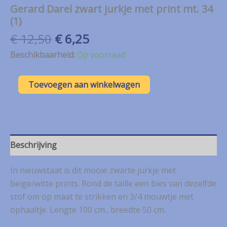
Gerard Darel zwart jurkje met print mt. 34
(1)
Oorspronkelijke
Huidige
€
12,50
€
6,25
prijs
prijs
Beschikbaarheid:
Op voorraad
was:
is:
€ 12,50.
€ 6,25.
Gerard
Toevoegen aan winkelwagen
Darel
zwart
jurkje
met
print
mt.
Beschrijving
34
(1)
In nieuwstaat is dit mooie zwarte jurkje met
aantal
beige/witte prints. Rond de taille een bies van dezelfde
stof om op maat te strikken en 3/4 mouwtje met
ophaaltje. Lengte 100 cm., breedte 50 cm.