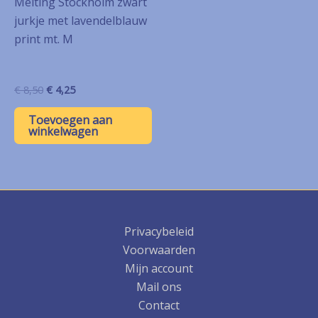
Melting Stockholm zwart
jurkje met lavendelblauw
print mt. M
Oorspronkelijke
Huidige
€
8,50
€
4,25
prijs
prijs
was:
is:
Toevoegen aan
€ 8,50.
€ 4,25.
winkelwagen
Privacybeleid
Voorwaarden
Mijn account
Mail ons
Contact