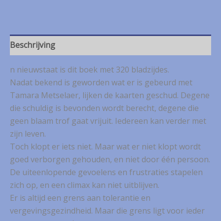
Hollander
–
Genadeklap
aantal
Beschrijving
n nieuwstaat is dit boek met 320 bladzijdes.
Nadat bekend is geworden wat er is gebeurd met
Tamara Metselaer, lijken de kaarten geschud. Degene
die schuldig is bevonden wordt berecht, degene die
geen blaam trof gaat vrijuit. Iedereen kan verder met
zijn leven.
Toch klopt er iets niet. Maar wat er niet klopt wordt
goed verborgen gehouden, en niet door één persoon.
De uiteenlopende gevoelens en frustraties stapelen
zich op, en een climax kan niet uitblijven.
Er is altijd een grens aan tolerantie en
vergevingsgezindheid. Maar die grens ligt voor ieder