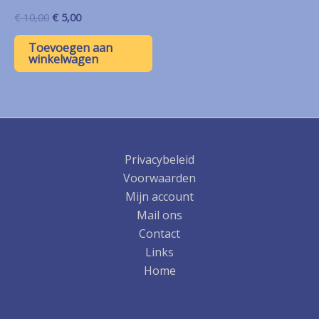
Oorspronkelijke
Huidige
€
10,00
€
5,00
prijs
prijs
was:
is:
Toevoegen aan
€ 10,00.
€ 5,00.
winkelwagen
Privacybeleid
Voorwaarden
Mijn account
Mail ons
Contact
Links
Home