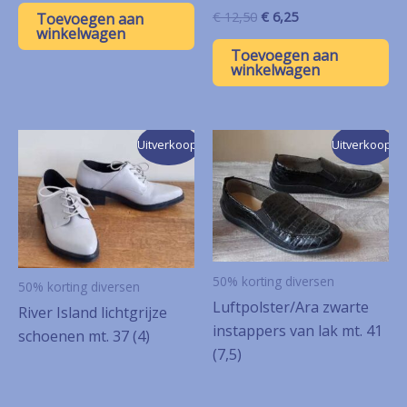
was:
is:
Oorspronkelijke
Huidige
€
12,50
€
6,25
Toevoegen aan
€ 9,00.
€ 4,50.
prijs
prijs
winkelwagen
was:
is:
Toevoegen aan
€ 12,50.
€ 6,25.
winkelwagen
Uitverkoop!
Uitverkoop!
50% korting diversen
50% korting diversen
Luftpolster/Ara zwarte
River Island lichtgrijze
instappers van lak mt. 41
schoenen mt. 37 (4)
(7,5)