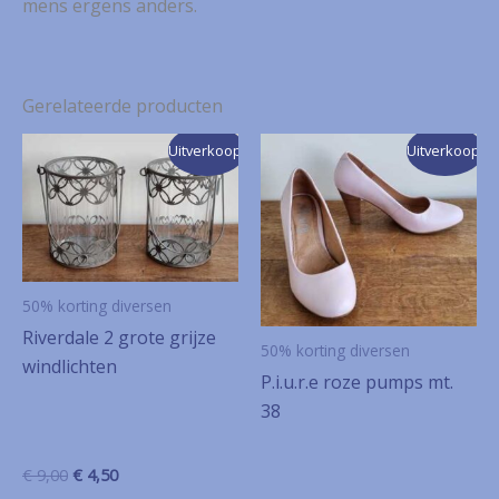
mens ergens anders.
Gerelateerde producten
Uitverkoop!
Uitverkoop!
50% korting diversen
Riverdale 2 grote grijze
50% korting diversen
windlichten
P.i.u.r.e roze pumps mt.
38
Oorspronkelijke
Huidige
€
9,00
€
4,50
prijs
prijs