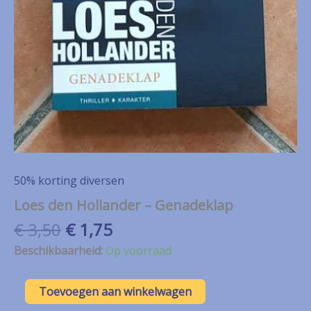
50% korting diversen
Loes den Hollander – Genadeklap
Oorspronkelijke
Huidige
€
3,50
€
1,75
prijs
prijs
Beschikbaarheid:
Op voorraad
was:
is:
€ 3,50.
€ 1,75.
Loes
Toevoegen aan winkelwagen
den