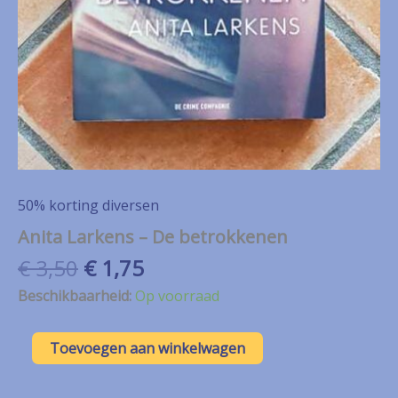
50% korting diversen
Anita Larkens – De betrokkenen
Oorspronkelijke
Huidige
€
3,50
€
1,75
prijs
prijs
Beschikbaarheid:
Op voorraad
was:
is:
€ 3,50.
€ 1,75.
Anita
Toevoegen aan winkelwagen
Larkens
–
De