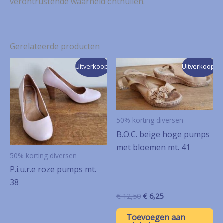
verontrustende waarheid onthullen.
Gerelateerde producten
Uitverkoop!
Uitverkoop!
50% korting diversen
B.O.C. beige hoge pumps
met bloemen mt. 41
50% korting diversen
P.i.u.r.e roze pumps mt.
38
Oorspronkelijke
Huidige
€
12,50
€
6,25
prijs
prijs
was:
is:
Toevoegen aan
€ 12,50.
€ 6,25.