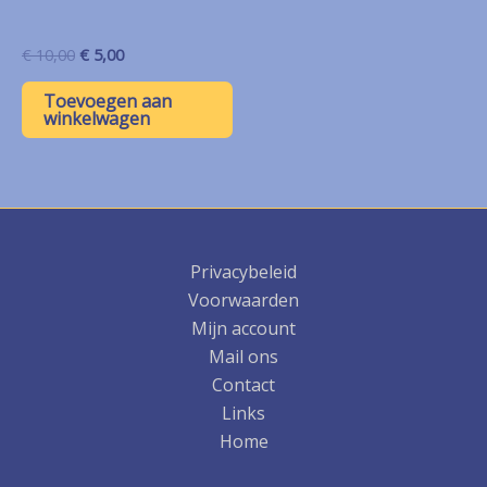
Oorspronkelijke
Huidige
€
10,00
€
5,00
prijs
prijs
was:
is:
Toevoegen aan
€ 10,00.
€ 5,00.
winkelwagen
Privacybeleid
Voorwaarden
Mijn account
Mail ons
Contact
Links
Home