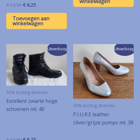
winkelwagen
Oorspronkelijke
Huidige
€
12,50
€
6,25
prijs
prijs
was:
is:
Toevoegen aan
€ 12,50.
€ 6,25.
winkelwagen
Uitverkoop!
Uitverkoop!
50% korting diversen
Excellent zwarte hoge
50% korting diversen
schoenen mt. 40
P.I.U.R.E leather
zilver/grijze pumps mt. 38
Oorspronkelijke
Huidige
€
12,50
€
6,25