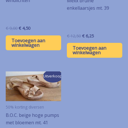
windlichten
Mexx bruine
enkellaarsjes mt. 39
Oorspronkelijke
Huidige
€
9,00
€
4,50
prijs
prijs
Oorspronkelijke
Huidige
€
12,50
€
6,25
was:
is:
Toevoegen aan
prijs
prijs
€ 9,00.
€ 4,50.
winkelwagen
was:
is:
Toevoegen aan
€ 12,50.
€ 6,25.
winkelwagen
Uitverkoop!
50% korting diversen
B.O.C. beige hoge pumps
met bloemen mt. 41