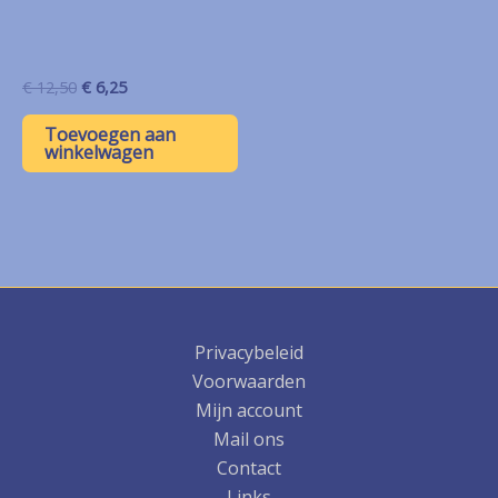
Oorspronkelijke
Huidige
€
12,50
€
6,25
prijs
prijs
was:
is:
Toevoegen aan
€ 12,50.
€ 6,25.
winkelwagen
Privacybeleid
Voorwaarden
Mijn account
Mail ons
Contact
Links