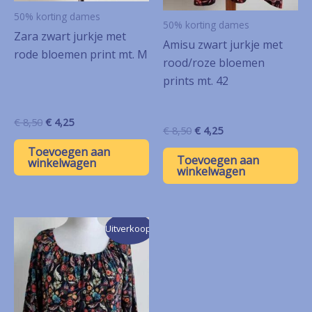
50% korting dames
50% korting dames
Zara zwart jurkje met
Amisu zwart jurkje met
rode bloemen print mt. M
rood/roze bloemen
prints mt. 42
Oorspronkelijke
Huidige
€
8,50
€
4,25
Oorspronkelijke
Huidige
€
8,50
€
4,25
prijs
prijs
prijs
prijs
was:
is:
Toevoegen aan
was:
is:
€ 8,50.
€ 4,25.
Toevoegen aan
winkelwagen
€ 8,50.
€ 4,25.
winkelwagen
Uitverkoop!