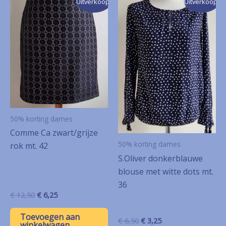
Uitverkoop!
Uitverkoop!
50% korting dames
Comme Ca zwart/grijze
50% korting dames
rok mt. 42
S.Oliver donkerblauwe
blouse met witte dots mt.
36
Oorspronkelijke
Huidige
€
12,50
€
6,25
prijs
prijs
was:
is:
Toevoegen aan
Oorspronkelijke
Huidige
€
6,50
€
3,25
€ 12,50.
€ 6,25.
winkelwagen