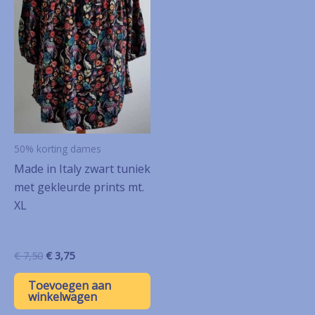
50% korting dames
Made in Italy zwart tuniek
met gekleurde prints mt.
XL
Oorspronkelijke
Huidige
€
7,50
€
3,75
prijs
prijs
was:
is:
Toevoegen aan
€ 7,50.
€ 3,75.
winkelwagen