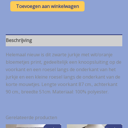
€ 8,50.
€ 4,25.
Loavies
Toevoegen aan winkelwagen
zwart
jurkje
met
wit/oranje
bloemetjes
mt.
Beschrijving
M
NIEUW
Helemaal nieuw is dit zwarte jurkje met wit/oranje
aantal
bloemetjes print, gedeeltelijk een knoopsluiting op de
voorkant en een roesel langs de onderkant van het
jurkje en een kleine roesel langs de onderkant van de
korte mouwtjes. Lengte voorkant 87 cm., achterkant
90 cm., breedte 51cm. Materiaal: 100% polyester.
Gerelateerde producten