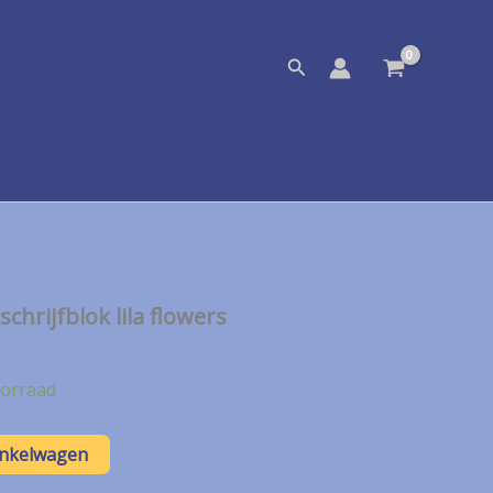
Zoeken
schrijfblok lila flowers
orraad
inkelwagen