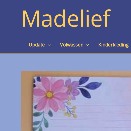
Ga
Madelief
naar
de
inhoud
Update
Volwassen
Kinderkleding