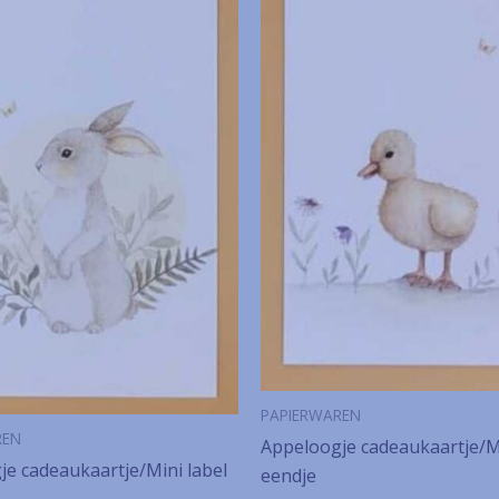
PAPIERWAREN
REN
Appeloogje cadeaukaartje/Mi
e cadeaukaartje/Mini label
eendje