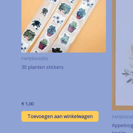
PAPIERWAREN
30 planten stickers
€
1,00
Toevoegen aan winkelwagen
PAPIERWA
Appeloogj
konijn