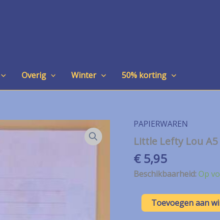
Overig
Winter
50% korting
PAPIERWAREN
Little Lefty Lou A5 
€
5,95
Beschikbaarheid:
Op vo
Little
Toevoegen aan w
Lefty
Lou