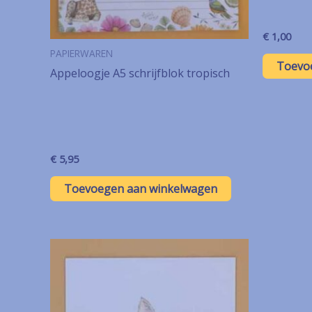
€
1,00
PAPIERWAREN
Toevo
Appeloogje A5 schrijfblok tropisch
€
5,95
Toevoegen aan winkelwagen