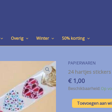
Overig
Winter
50% korting
PAPIERWAREN
24 hartjes stickers
€
1,00
Beschikbaarheid:
Op vo
24
Toevoegen aan w
hartjes
stickers