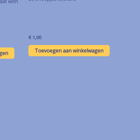
aat with
€
1,00
Toevoegen aan winkelwagen
gen