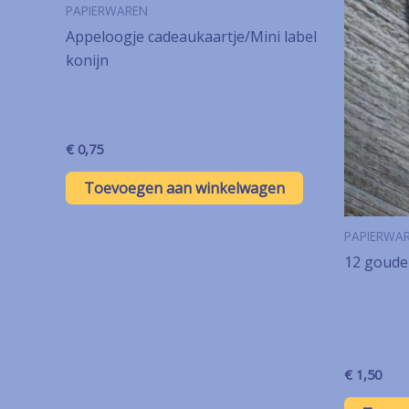
PAPIERWAREN
Appeloogje cadeaukaartje/Mini label
konijn
€
0,75
Toevoegen aan winkelwagen
PAPIERWA
12 gouden
€
1,50