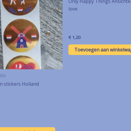
Only Happy Things Ansichtk
love
€
1,20
Toevoegen aan winkelwa
REN
 stickers Holland