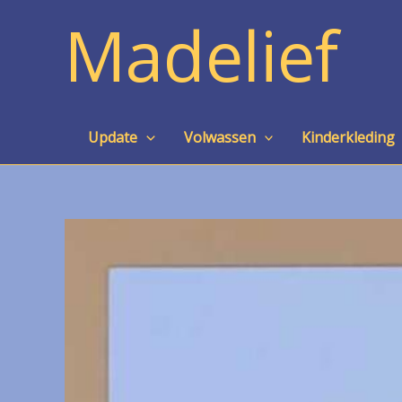
Ga
Madelief
naar
de
inhoud
Update
Volwassen
Kinderkleding