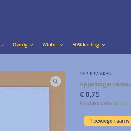
Overig
Winter
50% korting
PAPIERWAREN
Appeloogje cadeau
€
0,75
Beschikbaarheid:
Op vo
Appeloogje
Toevoegen aan w
cadeaukaartje/Mini
label