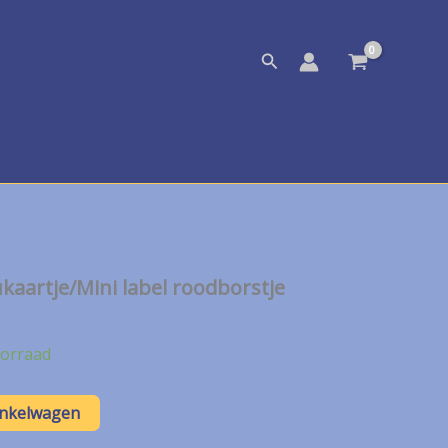
Zoeken
kaartje/Mini label roodborstje
orraad
inkelwagen