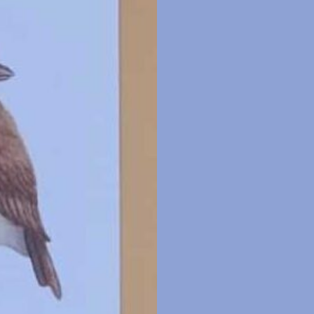
roodborstje
aantal