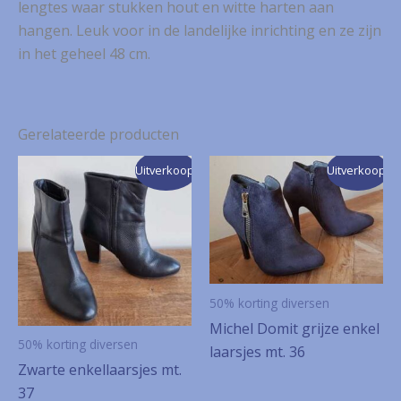
lengtes waar stukken hout en witte harten aan
hangen. Leuk voor in de landelijke inrichting en ze zijn
in het geheel 48 cm.
Gerelateerde producten
Uitverkoop!
Uitverkoop!
50% korting diversen
Michel Domit grijze enkel
50% korting diversen
laarsjes mt. 36
Zwarte enkellaarsjes mt.
37