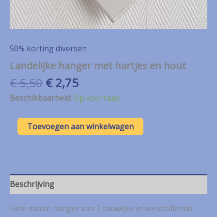
50% korting diversen
Landelijke hanger met hartjes en hout
Oorspronkelijke
Huidige
€
5,50
€
2,75
prijs
prijs
Beschikbaarheid:
Op voorraad
was:
is:
€ 5,50.
€ 2,75.
Landelijke
Toevoegen aan winkelwagen
hanger
met
hartjes
en
hout
aantal
Beschrijving
Hele mooie hanger van 2 touwtjes in verschillende