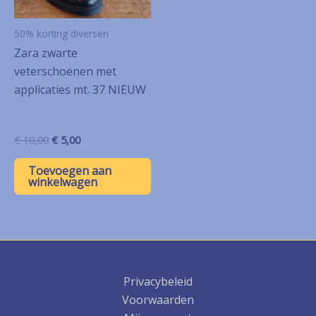
50% korting diversen
Zara zwarte
veterschoenen met
applicaties mt. 37 NIEUW
Oorspronkelijke
Huidige
€
10,00
€
5,00
prijs
prijs
was:
is:
Toevoegen aan
€ 10,00.
€ 5,00.
winkelwagen
Privacybeleid
Voorwaarden