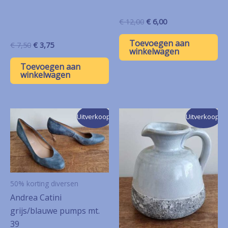
Oorspronkelijke
Huidige
€
12,00
€
6,00
prijs
prijs
was:
is:
Toevoegen aan
Oorspronkelijke
Huidige
€
7,50
€
3,75
€ 12,00.
€ 6,00.
winkelwagen
prijs
prijs
was:
is:
Toevoegen aan
€ 7,50.
€ 3,75.
winkelwagen
Uitverkoop!
Uitverkoop!
50% korting diversen
Andrea Catini
grijs/blauwe pumps mt.
39