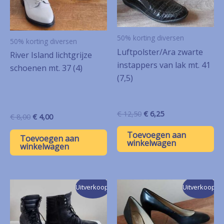
50% korting diversen
50% korting diversen
Luftpolster/Ara zwarte
River Island lichtgrijze
instappers van lak mt. 41
schoenen mt. 37 (4)
(7,5)
Oorspronkelijke
Huidige
€
12,50
€
6,25
Oorspronkelijke
Huidige
€
8,00
€
4,00
prijs
prijs
prijs
prijs
was:
is:
Toevoegen aan
was:
is:
Toevoegen aan
€ 12,50.
€ 6,25.
winkelwagen
€ 8,00.
€ 4,00.
winkelwagen
Uitverkoop!
Uitverkoop!