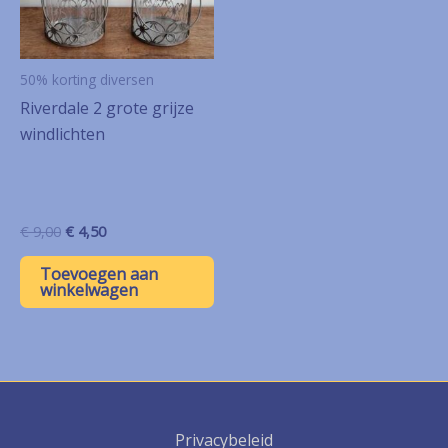
50% korting diversen
Riverdale 2 grote grijze
windlichten
Oorspronkelijke
Huidige
€
9,00
€
4,50
prijs
prijs
was:
is:
Toevoegen aan
€ 9,00.
€ 4,50.
winkelwagen
Privacybeleid