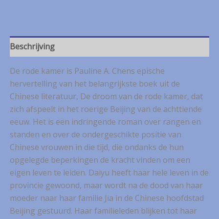
Chen
–
De
Rode
Kamer
Beschrijving
aantal
De rode kamer is Pauline A. Chens epische
hervertelling van het belangrijkste boek uit de
Chinese literatuur, De droom van de rode kamer, dat
zich afspeelt in het roerige Beijing van de achttiende
eeuw. Het is een indringende roman over rangen en
standen en over de ondergeschikte positie van
Chinese vrouwen in die tijd, die ondanks de hun
opgelegde beperkingen de kracht vinden om een
eigen leven te leiden. Daiyu heeft haar hele leven in de
provincie gewoond, maar wordt na de dood van haar
moeder naar haar familie Jia in de Chinese hoofdstad
Beijing gestuurd. Haar familieleden blijken tot haar