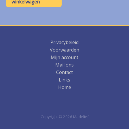
€ 12,50.
€ 6,25.
winkelwagen
Privacybeleid
Voorwaarden
Mijn account
Mail ons
Contact
Links
Home
Copyright © 2026 Madelief