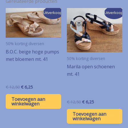
Gerelateerde producten
Uitverkoop!
Uitverkoop!
50% korting diversen
B.O.C. beige hoge pumps
50% korting diversen
met bloemen mt. 41
Marila open schoenen
mt. 41
Oorspronkelijke
Huidige
€
12,50
€
6,25
prijs
prijs
was:
is:
Toevoegen aan
Oorspronkelijke
Huidige
€
12,50
€
6,25
€ 12,50.
€ 6,25.
winkelwagen
prijs
prijs
was:
is:
Toevoegen aan
€ 12,50.
€ 6,25.
winkelwagen