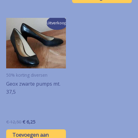
Uitverkoop!
50% korting diversen
Geox zwarte pumps mt.
37,5
Oorspronkelijke
Huidige
€
12,50
€
6,25
prijs
prijs
was:
is:
Toevoegen aan