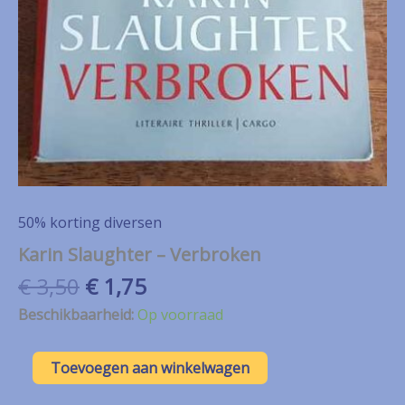
50% korting diversen
Karin Slaughter – Verbroken
Oorspronkelijke
Huidige
€
3,50
€
1,75
prijs
prijs
Beschikbaarheid:
Op voorraad
was:
is:
€ 3,50.
€ 1,75.
Karin
Toevoegen aan winkelwagen
Slaughter
–