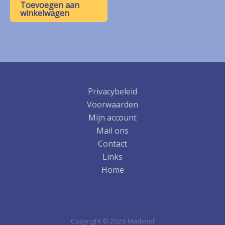
was:
is:
Toevoegen aan
€ 12,50.
€ 6,25.
winkelwagen
Privacybeleid
Voorwaarden
Mijn account
Mail ons
Contact
Links
Home
Copyright © 2026 Madelief