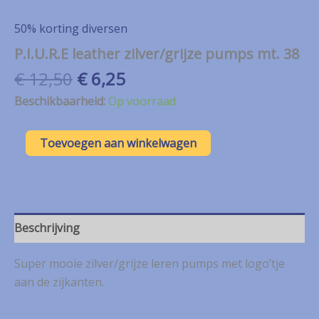
50% korting diversen
P.I.U.R.E leather zilver/grijze pumps mt. 38
Oorspronkelijke
Huidige
€
12,50
€
6,25
prijs
prijs
Beschikbaarheid:
Op voorraad
was:
is:
€ 12,50.
€ 6,25.
P.I.U.R.E
Toevoegen aan winkelwagen
leather
zilver/grijze
pumps
mt.
38
aantal
Beschrijving
Super mooie zilver/grijze leren pumps met logo’tje
aan de zijkanten.