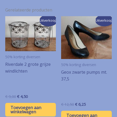
Gerelateerde producten
Uitverkoop!
Uitverkoop!
50% korting diversen
Riverdale 2 grote grijze
50% korting diversen
windlichten
Geox zwarte pumps mt.
37,5
Oorspronkelijke
Huidige
€
9,00
€
4,50
prijs
prijs
Oorspronkelijke
Huidige
€
12,50
€
6,25
was:
is:
Toevoegen aan
prijs
prijs
€ 9,00.
€ 4,50.
winkelwagen
was:
is:
Toevoegen aan