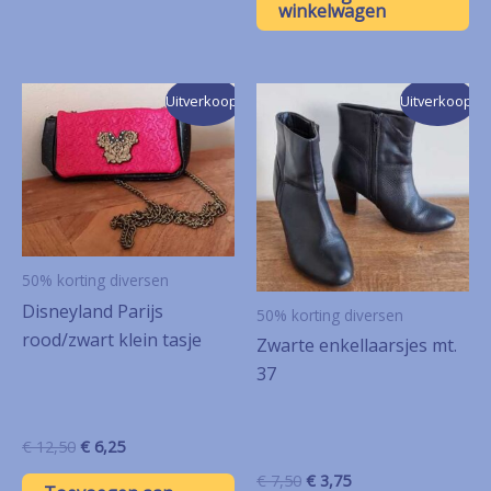
€ 12,50.
€ 6,25.
winkelwagen
Uitverkoop!
Uitverkoop!
50% korting diversen
Disneyland Parijs
50% korting diversen
rood/zwart klein tasje
Zwarte enkellaarsjes mt.
37
Oorspronkelijke
Huidige
€
12,50
€
6,25
prijs
prijs
Oorspronkelijke
Huidige
€
7,50
€
3,75
was:
is: