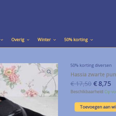
Overig
Winter
50% korting
50% korting diversen
Hassia zwarte pum
Oorspro
H
€
17,50
€
8,75
prijs
pr
Beschikbaarheid:
Op vo
was:
is
€ 17,50.
€
Hassia
Toevoegen aan w
zwarte
pumps