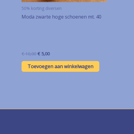
50% korting diversen
Moda zwarte hoge schoenen mt. 40
Oorspronkelijke
Huidige
€
10,00
€
5,00
prijs
prijs
was:
is:
Toevoegen aan winkelwagen
€ 10,00.
€ 5,00.