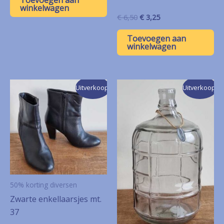
Toevoegen aan
€ 17,50.
€ 8,75.
winkelwagen
Oorspronkelijke
Huidige
€
6,50
€
3,25
prijs
prijs
was:
is:
Toevoegen aan
€ 6,50.
€ 3,25.
winkelwagen
Uitverkoop!
Uitverkoop!
50% korting diversen
Zwarte enkellaarsjes mt.
37