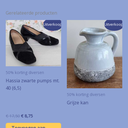
Gerelateerde producten
Uitverkoop!
Uitverkoop!
50% korting diversen
Hassia zwarte pumps mt.
40 (6,5)
50% korting diversen
Grijze kan
Oorspronkelijke
Huidige
€
17,50
€
8,75
prijs
prijs
was:
is: