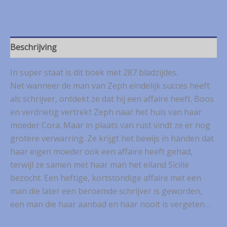
-
Eiland
van
licht
aantal
Beschrijving
In super staat is dit boek met 287 bladzijdes.
Net wanneer de man van Zeph eindelijk succes heeft
als schrijver, ontdekt ze dat hij een affaire heeft. Boos
en verdrietig vertrekt Zeph naar het huis van haar
moeder Cora. Maar in plaats van rust vindt ze er nog
grotere verwarring. Ze krijgt het bewijs in handen dat
haar eigen moeder ook een affaire heeft gehad,
terwijl ze samen met haar man het eiland Sicilië
bezocht. Een heftige, kortstondige affaire met een
man die later een beroemde schrijver is geworden,
een man die haar aanbad en haar nooit is vergeten…