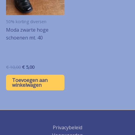
50% korting diversen
Moda zwarte hoge
schoenen mt. 40
Oorspronkelijke
Huidige
€
10,00
€
5,00
prijs
prijs
was:
is:
Toevoegen aan
€ 10,00.
€ 5,00.
winkelwagen
Privacybeleid