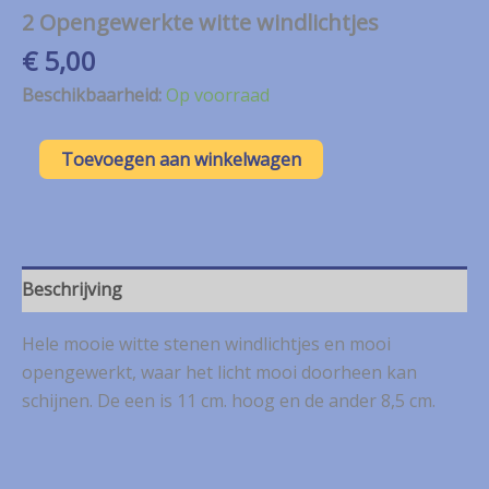
2 Opengewerkte witte windlichtjes
€
5,00
Beschikbaarheid:
Op voorraad
2
Toevoegen aan winkelwagen
Opengewerkte
witte
windlichtjes
aantal
Beschrijving
Hele mooie witte stenen windlichtjes en mooi
opengewerkt, waar het licht mooi doorheen kan
schijnen. De een is 11 cm. hoog en de ander 8,5 cm.