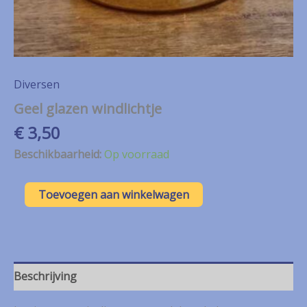
Diversen
Geel glazen windlichtje
€
3,50
Beschikbaarheid:
Op voorraad
Geel
Toevoegen aan winkelwagen
glazen
windlichtje
aantal
Beschrijving