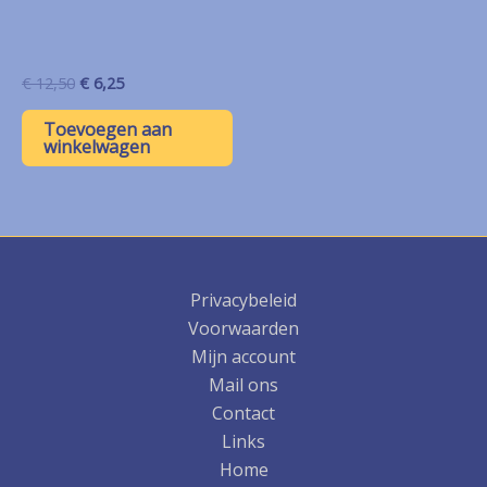
Oorspronkelijke
Huidige
€
12,50
€
6,25
prijs
prijs
was:
is:
Toevoegen aan
€ 12,50.
€ 6,25.
winkelwagen
Privacybeleid
Voorwaarden
Mijn account
Mail ons
Contact
Links
Home