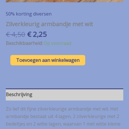
50% korting diversen
Zilverkleurig armbandje met wit
Oorspronkelijke
Huidige
€
4,50
€
2,25
prijs
prijs
Beschikbaarheid:
Op voorraad
was:
is:
€ 4,50.
€ 2,25.
Zilverkleurig
Toevoegen aan winkelwagen
armbandje
met
wit
aantal
Beschrijving
Zo lief dit fijne zilverkleurige armbandje met wit. Het
armbandje bestaat uit 4 lagen, 2 zilverkleurige met 2
bedeltjes en 2 witte lagen, waarvan 1 met witte kleine