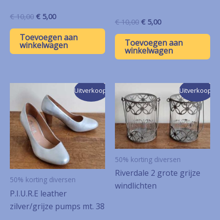
Oorspronkelijke
Huidige
€
10,00
€
5,00
Oorspronkelijke
Huidige
€
10,00
€
5,00
prijs
prijs
prijs
prijs
was:
is:
Toevoegen aan
was:
is:
Toevoegen aan
€ 10,00.
€ 5,00.
winkelwagen
€ 10,00.
€ 5,00.
winkelwagen
Uitverkoop!
Uitverkoop!
50% korting diversen
Riverdale 2 grote grijze
50% korting diversen
windlichten
P.I.U.R.E leather
zilver/grijze pumps mt. 38