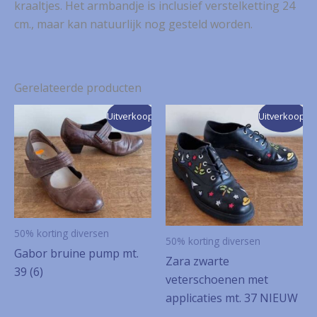
kraaltjes. Het armbandje is inclusief verstelketting 24
cm., maar kan natuurlijk nog gesteld worden.
Gerelateerde producten
Uitverkoop!
Uitverkoop!
50% korting diversen
50% korting diversen
Gabor bruine pump mt.
Zara zwarte
39 (6)
veterschoenen met
applicaties mt. 37 NIEUW