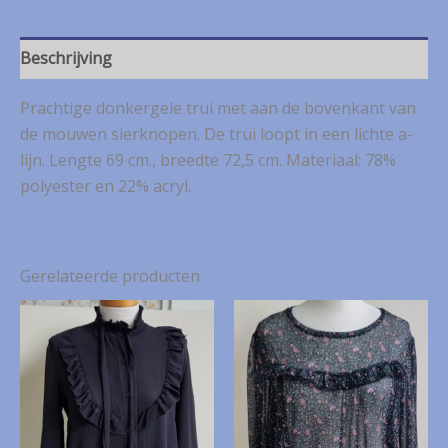
knopen
mt.
50/52
Beschrijving
aantal
Prachtige donkergele trui met aan de bovenkant van
de mouwen sierknopen. De trui loopt in een lichte a-
lijn. Lengte 69 cm., breedte 72,5 cm. Materiaal: 78%
polyester en 22% acryl.
Gerelateerde producten