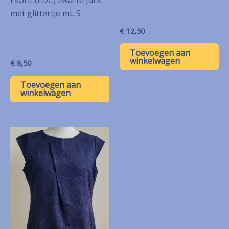
Esprit (EDC) zwarte jurk
met glittertje mt. S
€
12,50
Toevoegen aan
winkelwagen
€
8,50
Toevoegen aan
winkelwagen