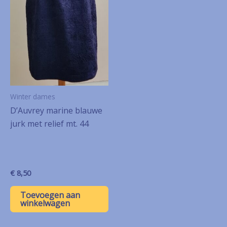
Winter dames
D’Auvrey marine blauwe
jurk met relief mt. 44
€
8,50
Toevoegen aan
winkelwagen