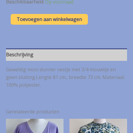
Beschikbaarheid:
Op voorraad
MS
Toevoegen aan winkelwagen
Mode
oranje
vestje
mt.
XXL
(52)
Beschrijving
aantal
Geweldig mooi dunner vestje met 3/4 mouwtje en
geen sluiting.Lengte 81 cm., breedte 73 cm. Materiaal:
100% polyester.
Gerelateerde producten