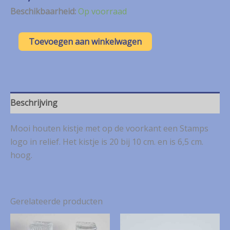
Beschikbaarheid:
Op voorraad
Wit
Toevoegen aan winkelwagen
houten
kistje
voor
postzegels
aantal
Beschrijving
Mooi houten kistje met op de voorkant een Stamps
logo in relief. Het kistje is 20 bij 10 cm. en is 6,5 cm.
hoog.
Gerelateerde producten