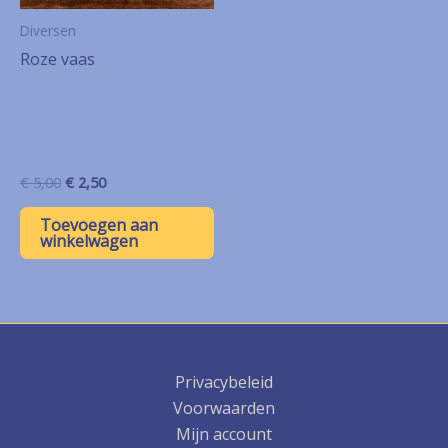
Diversen
Roze vaas
Oorspronkelijke
Huidige
€
5,00
€
2,50
prijs
prijs
was:
is:
Toevoegen aan
€ 5,00.
€ 2,50.
winkelwagen
Privacybeleid
Voorwaarden
Mijn account