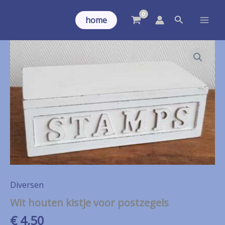
Ga
Zoeken
naar
home
de
inhoud
Diversen
Wit houten kistje voor postzegels
€
4,50