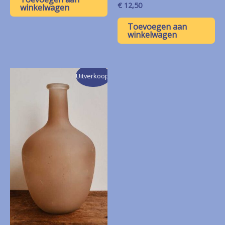
€
12,50
winkelwagen
Toevoegen aan
winkelwagen
Uitverkoop!