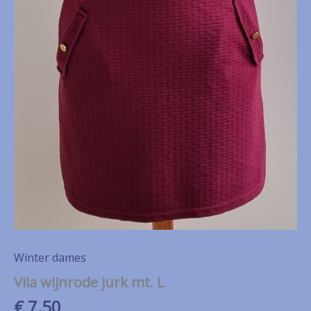
Winter dames
Vila wijnrode jurk mt. L
€
7,50