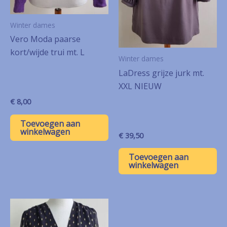
Winter dames
Vero Moda paarse
kort/wijde trui mt. L
Winter dames
LaDress grijze jurk mt.
XXL NIEUW
€
8,00
Toevoegen aan
winkelwagen
€
39,50
Toevoegen aan
winkelwagen