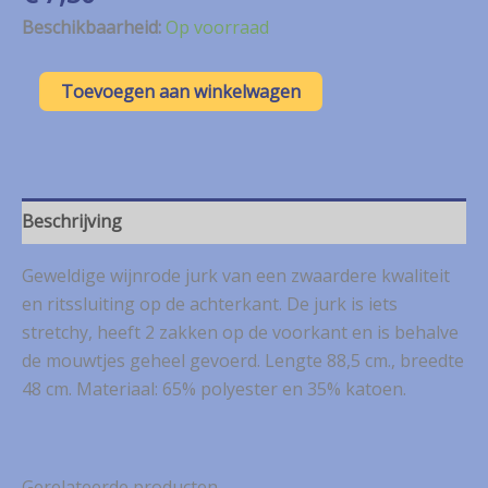
Beschikbaarheid:
Op voorraad
Vila
Toevoegen aan winkelwagen
wijnrode
jurk
mt.
L
aantal
Beschrijving
Geweldige wijnrode jurk van een zwaardere kwaliteit
en ritssluiting op de achterkant. De jurk is iets
stretchy, heeft 2 zakken op de voorkant en is behalve
de mouwtjes geheel gevoerd. Lengte 88,5 cm., breedte
48 cm. Materiaal: 65% polyester en 35% katoen.
Gerelateerde producten