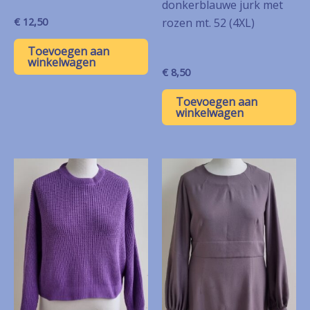
donkerblauwe jurk met
€
12,50
rozen mt. 52 (4XL)
Toevoegen aan
winkelwagen
€
8,50
Toevoegen aan
winkelwagen