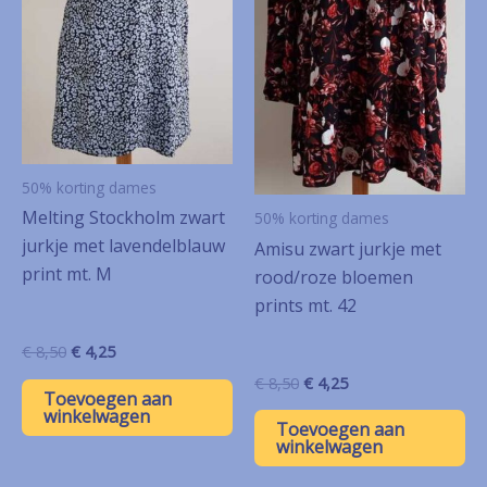
50% korting dames
Melting Stockholm zwart
50% korting dames
jurkje met lavendelblauw
Amisu zwart jurkje met
print mt. M
rood/roze bloemen
prints mt. 42
Oorspronkelijke
Huidige
€
8,50
€
4,25
prijs
prijs
Oorspronkelijke
Huidige
€
8,50
€
4,25
was:
is:
Toevoegen aan
prijs
prijs
€ 8,50.
€ 4,25.
winkelwagen
was:
is:
Toevoegen aan
€ 8,50.
€ 4,25.
winkelwagen