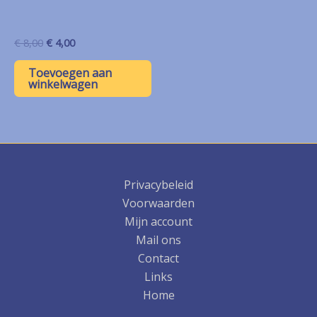
Oorspronkelijke
Huidige
€
8,00
€
4,00
prijs
prijs
was:
is:
Toevoegen aan
€ 8,00.
€ 4,00.
winkelwagen
Privacybeleid
Voorwaarden
Mijn account
Mail ons
Contact
Links
Home