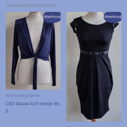
Gerelateerde producten
Uitverkoop!
Uitverkoop!
50% korting dames
DiDi blauw kort vestje mt.
S