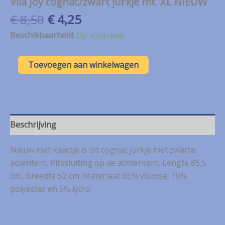
Vila Joy cognac/zwart jurkje mt. XL NIEUW
Oorspronkelijke
Huidige
€
8,50
€
4,25
prijs
prijs
Beschikbaarheid:
Op voorraad
was:
is:
€ 8,50.
€ 4,25.
Vila
Toevoegen aan winkelwagen
Joy
cognac/zwart
jurkje
mt.
XL
NIEUW
Beschrijving
aantal
Nieuw met kaartje is dit cognac jurkje met zwarte
accentent. Ritssluiting op de achterkant. Lengte 85,5
cm., breedte 52 cm. Materiaal: 85% viscose, 10%
polyester en 5% lycra.