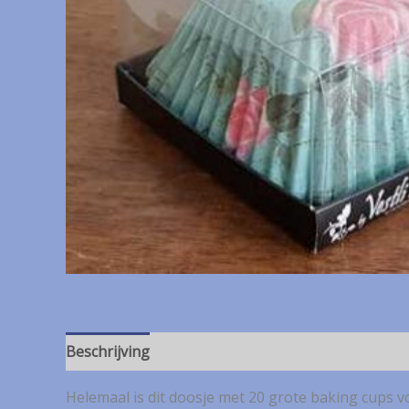
Beschrijving
Helemaal is dit doosje met 20 grote baking cups v