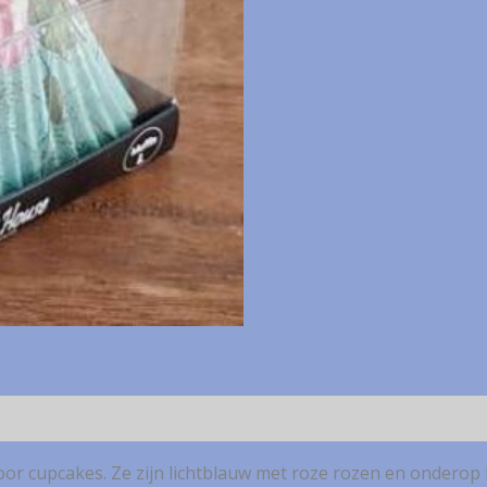
cups
voor
cupcakes
NIEUW
aantal
oor cupcakes. Ze zijn lichtblauw met roze rozen en onderop