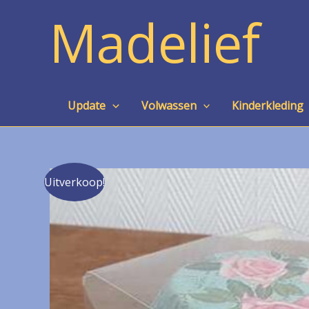
Ga
Madelief
naar
de
inhoud
Update
Volwassen
Kinderkleding
Uitverkoop!