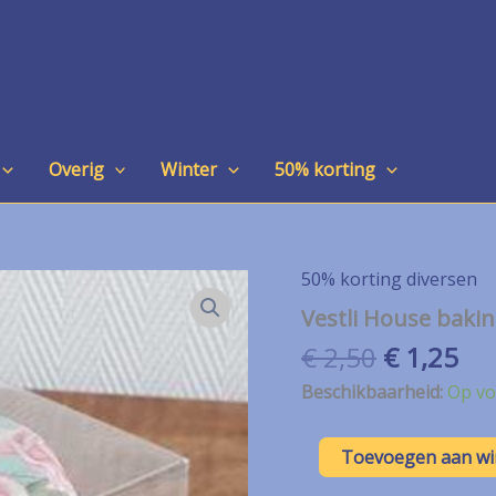
Overig
Winter
50% korting
50% korting diversen
Vestli House baki
Oorspron
Hu
€
2,50
€
1,25
prijs
pri
Beschikbaarheid:
Op vo
was:
is:
€ 2,50.
€ 1
Vestli
Toevoegen aan w
House
baking