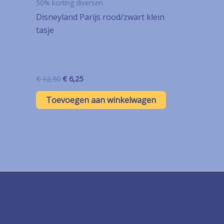
50% korting diversen
Disneyland Parijs rood/zwart klein
tasje
Oorspronkelijke
Huidige
€
12,50
€
6,25
prijs
prijs
was:
is:
Toevoegen aan winkelwagen
€ 12,50.
€ 6,25.