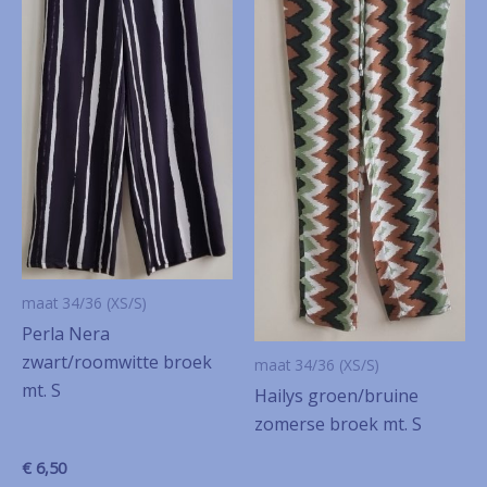
maat 34/36 (XS/S)
Perla Nera
zwart/roomwitte broek
maat 34/36 (XS/S)
mt. S
Hailys groen/bruine
zomerse broek mt. S
€
6,50