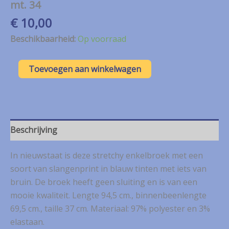
mt. 34
€
10,00
Beschikbaarheid:
Op voorraad
Up!
Toevoegen aan winkelwagen
stretchy
enkelbroek
met
slangenprint
mt.
34
Beschrijving
aantal
In nieuwstaat is deze stretchy enkelbroek met een
soort van slangenprint in blauw tinten met iets van
bruin. De broek heeft geen sluiting en is van een
mooie kwaliteit. Lengte 94,5 cm., binnenbeenlengte
69,5 cm., taille 37 cm. Materiaal: 97% polyester en 3%
elastaan.