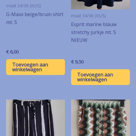
maat 34/36 (XS/S)
G-Maxx beige/bruin shirt
maat 34/36 (XS/S)
mt. S
Esprit marine blauw
stretchy jurkje mt. S
NIEUW
€
6,00
€
9,50
Toevoegen aan
winkelwagen
Toevoegen aan
winkelwagen