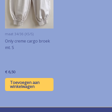
maat 34/36 (XS/S)
Only creme cargo broek
mt. S
€
6,50
Toevoegen aan
winkelwagen