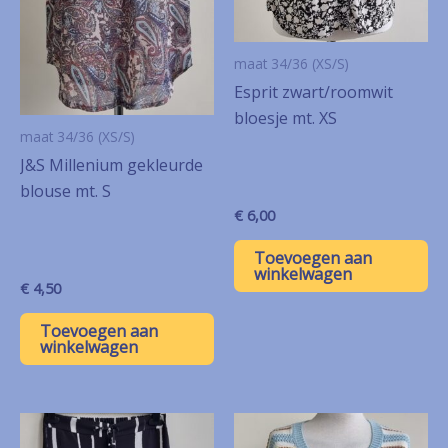
maat 34/36 (XS/S)
Esprit zwart/roomwit
bloesje mt. XS
maat 34/36 (XS/S)
J&S Millenium gekleurde
blouse mt. S
€
6,00
Toevoegen aan
winkelwagen
€
4,50
Toevoegen aan
winkelwagen