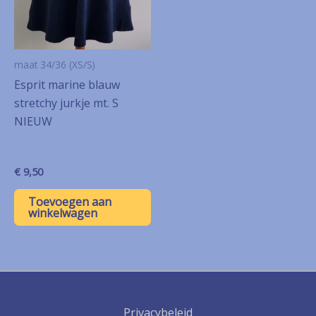
maat 34/36 (XS/S)
Esprit marine blauw
stretchy jurkje mt. S
NIEUW
€
9,50
Toevoegen aan
winkelwagen
Privacybeleid