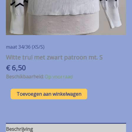
maat 34/36 (XS/S)
Witte trui met zwart patroon mt. S
€
6,50
Beschikbaarheid:
Op voorraad
Witte
Toevoegen aan winkelwagen
trui
met
zwart
patroon
mt.
S
Beschrijving