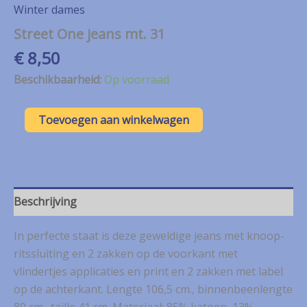
Winter dames
Street One jeans mt. 31
€
8,50
Beschikbaarheid:
Op voorraad
Street
Toevoegen aan winkelwagen
One
jeans
mt.
31
aantal
Beschrijving
In perfecte staat is deze geweldige jeans met knoop-
ritssluiting en 2 zakken op de voorkant met
vlindertjes applicaties en print en 2 zakken met label
op de achterkant. Lengte 106,5 cm., binnenbeenlengte
80 cm., taille 41 cm. Materiaal: 85% katoen, 13%