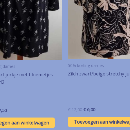
50% korting dames
ng dames
Zilch zwart/beige stretchy ju
rt jurkje met bloemetjes
 42
Oorspronkelijke
Huidige
€
12,00
€
6,00
rspronkelijke
Huidige
,50
prijs
prijs
js
prijs
was:
is:
s:
is:
Toevoegen aan winkelwa
egen aan winkelwagen
€ 12,00.
€ 6,00.
15,00.
€ 7,50.