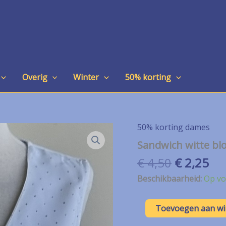
Overig
Winter
50% korting
50% korting dames
Sandwich witte blo
Oorspron
Hu
€
4,50
€
2,25
prijs
pri
Beschikbaarheid:
Op vo
was:
is:
€ 4,50.
€ 2
Sandwich
Toevoegen aan w
witte
blouse