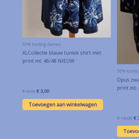
50% korting dames
XLCollectie blauw tuniek shirt met
print mt. 46/48 NIEUW
50% korti
Opus zwa
print mt.
Oorspronkelijke
Huidige
€
6,00
€
3,00
prijs
prijs
was:
is:
Toevoegen aan winkelwagen
€ 6,00.
€ 3,00.
Oo
€
15,00
€
7
pri
wa
Toevo
€ 