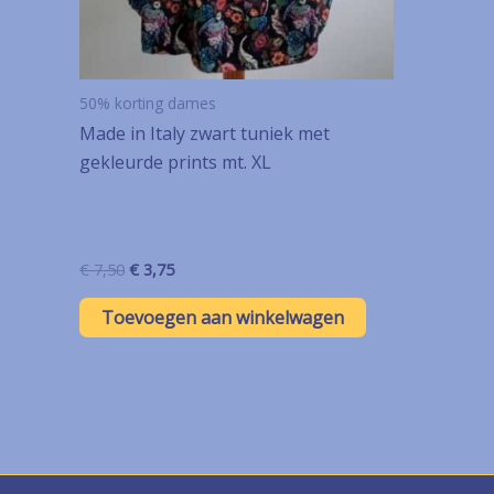
50% korting dames
Made in Italy zwart tuniek met
gekleurde prints mt. XL
Oorspronkelijke
Huidige
€
7,50
€
3,75
prijs
prijs
was:
is:
Toevoegen aan winkelwagen
€ 7,50.
€ 3,75.