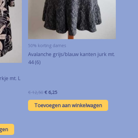
50% korting dames
Avalanche grijs/blauw kanten jurk mt.
44 (6)
rkje mt. L
Oorspronkelijke
Huidige
€
12,50
€
6,25
prijs
prijs
was:
is:
Toevoegen aan winkelwagen
€ 12,50.
€ 6,25.
gen