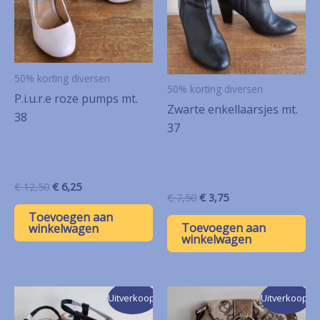
50% korting diversen
50% korting diversen
P.i.u.r.e roze pumps mt.
Zwarte enkellaarsjes mt.
38
37
Oorspronkelijke
Huidige
€
12,50
€
6,25
Oorspronkelijke
Huidige
€
7,50
€
3,75
prijs
prijs
prijs
prijs
was:
is:
Toevoegen aan
was:
is:
€ 12,50.
€ 6,25.
Toevoegen aan
winkelwagen
€ 7,50.
€ 3,75.
winkelwagen
Uitverkoop!
Uitverkoop!