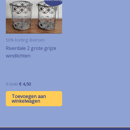
50% korting diversen
Riverdale 2 grote grijze
windlichten
Oorspronkelijke
Huidige
€
9,00
€
4,50
prijs
prijs
was:
is:
Toevoegen aan
€ 9,00.
€ 4,50.
winkelwagen