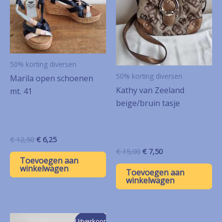
50% korting diversen
50% korting diversen
Marila open schoenen
Kathy van Zeeland
mt. 41
beige/bruin tasje
Oorspronkelijke
Huidige
€
12,50
€
6,25
prijs
prijs
Oorspronkelijke
Huidige
€
15,00
€
7,50
was:
is:
prijs
prijs
Toevoegen aan
€ 12,50.
€ 6,25.
winkelwagen
was:
is:
Toevoegen aan
€ 15,00.
€ 7,50.
winkelwagen
Uitverkoop!