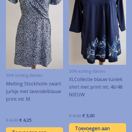
50% korting dames
50% korting dames
XLCollectie blauw tuniek
Melting Stockholm zwart
shirt met print mt. 46/48
jurkje met lavendelblauw
NIEUW
print mt. M
Oorspronkelijke
Huidige
€
6,00
€
3,00
Oorspronkelijke
Huidige
€
8,50
€
4,25
prijs
prijs
prijs
prijs
was:
is:
Toevoegen aan
was:
is:
€ 6,00.
€ 3,00.