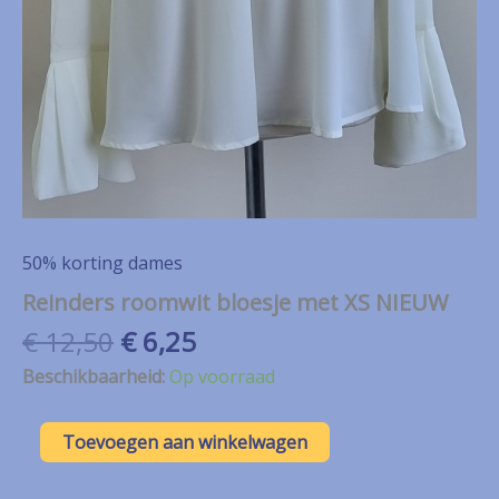
50% korting dames
Reinders roomwit bloesje met XS NIEUW
Oorspronkelijke
Huidige
€
12,50
€
6,25
prijs
prijs
Beschikbaarheid:
Op voorraad
was:
is:
€ 12,50.
€ 6,25.
Reinders
Toevoegen aan winkelwagen
roomwit
bloesje
met