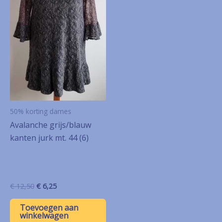
50% korting dames
Avalanche grijs/blauw
kanten jurk mt. 44 (6)
Oorspronkelijke
Huidige
€
12,50
€
6,25
prijs
prijs
was:
is:
Toevoegen aan
€ 12,50.
€ 6,25.
winkelwagen