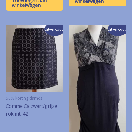
Toevoegen aan
winkelwagen
€ 8,50.
€ 4,25.
winkelwagen
Uitverkoop!
Uitverkoop!
50% korting dames
Comme Ca zwart/grijze
rok mt. 42