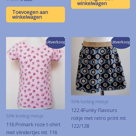
€ 7,50.
€ 3,75.
winkelwagen
prijs
prijs
was:
is:
Toevoegen aan
€ 6,50.
€ 3,25.
winkelwagen
Uitverkoop!
Uitverkoop!
50% korting meisje
122.4Funky Flavours
50% korting meisje
rokje met retro print mt.
116.Primark roze t-shirt
122/128
met vlindertjes mt. 116