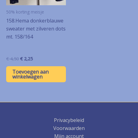
50% korting meisje
158.Hema donkerblauwe
sweater met zilveren dots
mt. 158/164
Oorspronkelijke
Huidige
€
4,50
€
2,25
prijs
prijs
was:
is:
Toevoegen aan
€ 4,50.
€ 2,25.
winkelwagen
Privacybeleid
Voorwaarden
Mijn account