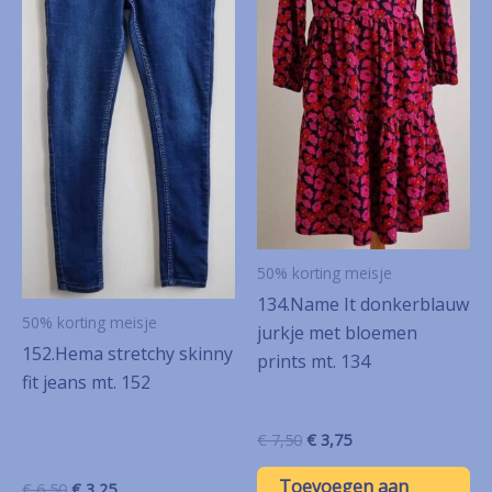
50% korting meisje
134.Name It donkerblauw
50% korting meisje
jurkje met bloemen
152.Hema stretchy skinny
prints mt. 134
fit jeans mt. 152
Oorspronkelijke
Huidige
€
7,50
€
3,75
prijs
prijs
was:
is:
Toevoegen aan
Oorspronkelijke
Huidige
€
6,50
€
3,25