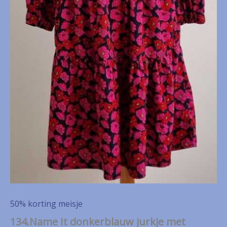
50% korting meisje
134.Name It donkerblauw jurkje met