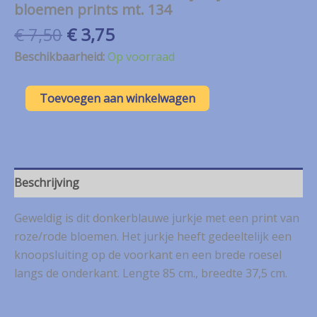
bloemen prints mt. 134
Oorspronkelijke
Huidige
€
7,50
€
3,75
prijs
prijs
Beschikbaarheid:
Op voorraad
was:
is:
€ 7,50.
€ 3,75.
134.Name
Toevoegen aan winkelwagen
It
donkerblauw
jurkje
met
bloemen
prints
Beschrijving
mt.
134
Geweldig is dit donkerblauwe jurkje met een print van
aantal
roze/rode bloemen. Het jurkje heeft gedeeltelijk een
knoopsluiting op de voorkant en een brede roesel
langs de onderkant. Lengte 85 cm., breedte 37,5 cm.