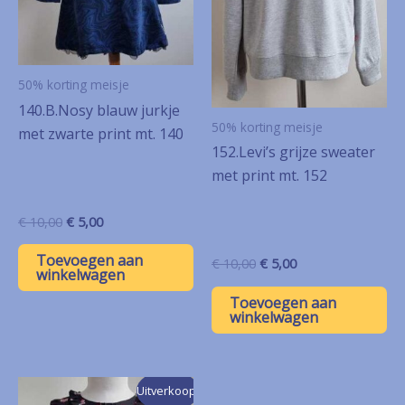
50% korting meisje
140.B.Nosy blauw jurkje
50% korting meisje
met zwarte print mt. 140
152.Levi’s grijze sweater
met print mt. 152
Oorspronkelijke
Huidige
€
10,00
€
5,00
prijs
prijs
was:
is:
Toevoegen aan
Oorspronkelijke
Huidige
€
10,00
€
5,00
€ 10,00.
€ 5,00.
winkelwagen
prijs
prijs
was:
is:
Toevoegen aan
€ 10,00.
€ 5,00.
winkelwagen
Uitverkoop!