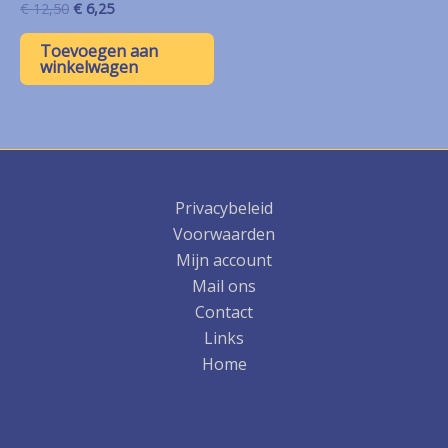
Oorspronkelijke
Huidige
€
12,50
€
6,25
prijs
prijs
was:
is:
Toevoegen aan
€ 12,50.
€ 6,25.
winkelwagen
Privacybeleid
Voorwaarden
Mijn account
Mail ons
Contact
Links
Home