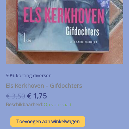
50% korting diversen
Els Kerkhoven – Gifdochters
Oorspronkelijke
Huidige
€
3,50
€
1,75
prijs
prijs
Beschikbaarheid:
Op voorraad
was:
is:
€ 3,50.
€ 1,75.
Els
Toevoegen aan winkelwagen
Kerkhoven