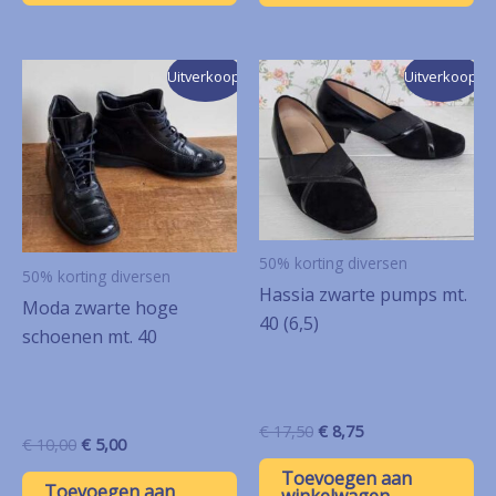
Uitverkoop!
Uitverkoop!
50% korting diversen
50% korting diversen
Hassia zwarte pumps mt.
Moda zwarte hoge
40 (6,5)
schoenen mt. 40
Oorspronkelijke
Huidige
€
17,50
€
8,75
Oorspronkelijke
Huidige
€
10,00
€
5,00
prijs
prijs
prijs
prijs
was:
is:
Toevoegen aan
was:
is:
Toevoegen aan
€ 17,50.
€ 8,75.