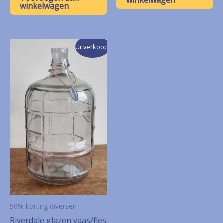
winkelwagen
€ 10,00.
€ 5,00.
winkelwagen
Uitverkoop!
50% korting diversen
Riverdale glazen vaas/fles