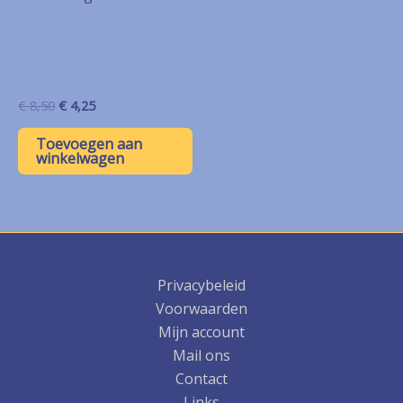
Oorspronkelijke
Huidige
€
8,50
€
4,25
prijs
prijs
was:
is:
Toevoegen aan
€ 8,50.
€ 4,25.
winkelwagen
Privacybeleid
Voorwaarden
Mijn account
Mail ons
Contact
Links