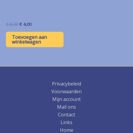
Oorspronkelijke
Huidige
€
8,00
€
4,00
prijs
prijs
was:
is:
Toevoegen aan
€ 8,00.
€ 4,00.
winkelwagen
Privacybeleid
Voorwaarden
Mijn account
Mail ons
Contact
Links
Home