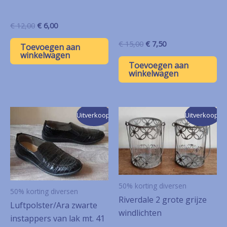
Oorspronkelijke
Huidige
€
12,00
€
6,00
prijs
prijs
was:
is:
Oorspronkelijke
Huidige
€
15,00
€
7,50
Toevoegen aan
€ 12,00.
€ 6,00.
prijs
prijs
winkelwagen
was:
is:
Toevoegen aan
€ 15,00.
€ 7,50.
winkelwagen
Uitverkoop!
Uitverkoop!
50% korting diversen
50% korting diversen
Riverdale 2 grote grijze
Luftpolster/Ara zwarte
windlichten
instappers van lak mt. 41