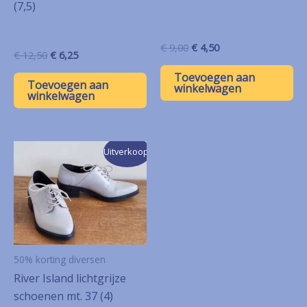
(7,5)
Oorspronkelijke
Huidige
€
9,00
€
4,50
Oorspronkelijke
Huidige
€
12,50
€
6,25
prijs
prijs
prijs
prijs
was:
is:
Toevoegen aan
was:
is:
Toevoegen aan
€ 9,00.
€ 4,50.
winkelwagen
€ 12,50.
€ 6,25.
winkelwagen
Uitverkoop!
50% korting diversen
River Island lichtgrijze
schoenen mt. 37 (4)