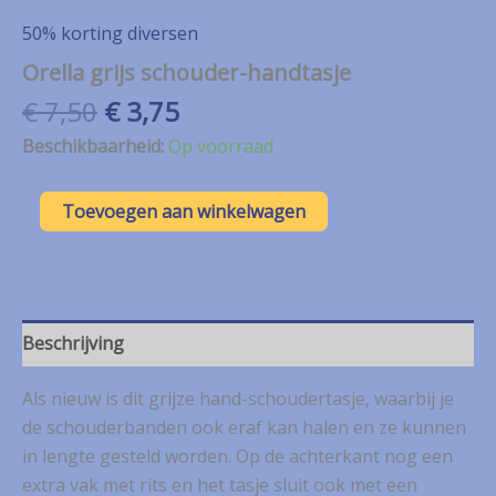
50% korting diversen
Orella grijs schouder-handtasje
Oorspronkelijke
Huidige
€
7,50
€
3,75
prijs
prijs
Beschikbaarheid:
Op voorraad
was:
is:
€ 7,50.
€ 3,75.
Orella
Toevoegen aan winkelwagen
grijs
schouder-
handtasje
aantal
Beschrijving
Als nieuw is dit grijze hand-schoudertasje, waarbij je
de schouderbanden ook eraf kan halen en ze kunnen
in lengte gesteld worden. Op de achterkant nog een
extra vak met rits en het tasje sluit ook met een